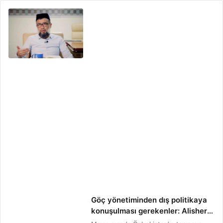
Göç yönetiminden dış politikaya
konuşulması gerekenler: Alisher
Tursunov’un iadesi ne anlatıyor?