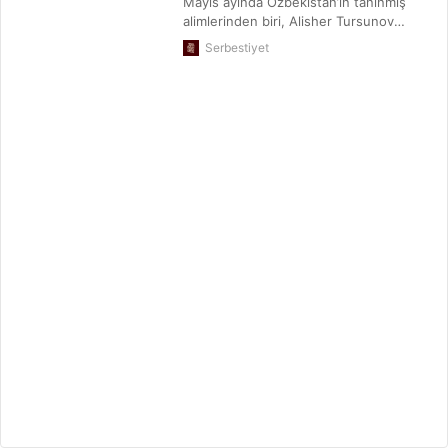
Mayıs ayında Özbekistan’ın tanınmış
alimlerinden biri, Alisher Tursunov
sessiz sedasız geri gönderildi. Alisher
Serbestiyet
Hoca’nın Özbekistan’daki tutuklanma
gerekçesi: “Dini materyal oluşturma
suçu”. Böyle bir suça hukuk sisteminde
yer veren bir devletin bireyi nasıl
yargılayacağını anlamak için uzman
olmaya gerek var mı? Özbekistan’ın
Alisher Hoca’nın kendisine
gönderildiğini ve tutuklandığını
açıkladığı günden bu yana durumuyla
ilgili hiçbir açıklama yapmaması,
avukatının ve yakınlarının Özbekistan’da
hocadan haber alamadıklarını dile
getirmeleri maalesef kimseyi
şaşırtmıyor.