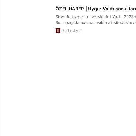
ÖZEL HABER | Uygur Vakfı 
Silivri’de Uygur İlim ve Marifet Vakfı, 202
Selimpaşa’da bulunan vakfa ait sitedeki evle
Serbestiyet