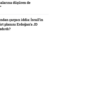
alarına düşüren de
”
ından çarpıcı iddia: İsrail’in
ürt planını Erdoğan’a JD
zdırdı?