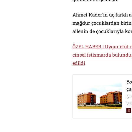
Ahmet Kader’in üç farklı 
mağdur çocuklardan birini
ailenin de çocuklarıyla ko
ÖZEL HABER | Uygur etüt m
cinsel istismarda bulundu, 
edildi