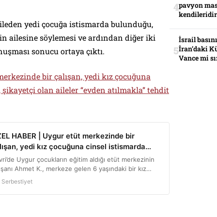
pavyon mas
kendileridir
aileden yedi çocuğa istismarda bulunduğu,
n ailesine söylemesi ve ardından diğer iki
İsrail basın
İran’daki K
nuşması sonucu ortaya çıktı.
Vance mi sı
erkezinde bir çalışan, yedi kız çocuğuna
şikayetçi olan aileler “evden atılmakla” tehdit