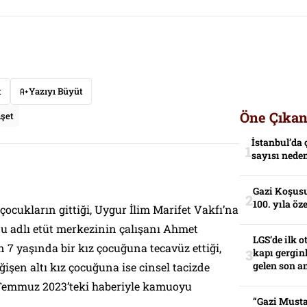
t
Yazıyı Büyüt
Öne Çıkan
şet
İstanbul’da 
sayısı neden
Gazi Koşusu
100. yıla öz
çocukların gittiği, Uygur İlim Marifet Vakfı’na
du adlı etüt merkezinin çalışanı Ahmet
LGS’de ilk o
n 7 yaşında bir kız çocuğuna tecavüz ettiği,
kapı gerginl
gelen son an
eğişen altı kız çocuğuna ise cinsel tacizde
 Temmuz 2023’teki haberiyle kamuoyu
“Gazi Musta