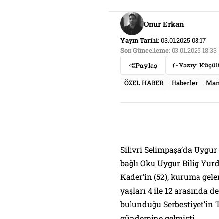
Onur Erkan
Yayın Tarihi:
03.01.2025 08:17
Son Güncelleme:
03.01.2025 18:33
Paylaş
Yazıyı Küçül
ÖZEL HABER
Haberler
Man
Silivri Selimpaşa’da Uygur 
bağlı Oku Uygur Bilig Yur
Kader’in (52), kuruma gele
yaşları 4 ile 12 arasında d
bulunduğu Serbestiyet’in
gündemine gelmişti.