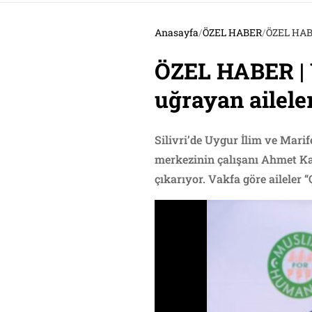
Anasayfa
/
ÖZEL HABER
/
ÖZEL HABER
ÖZEL HABER | U
uğrayan aileler
Silivri’de Uygur İlim ve Mari
merkezinin çalışanı Ahmet Kad
çıkarıyor. Vakfa göre aileler “