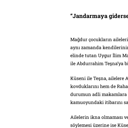
“Jandarmaya gidersen
Mağdur çocukların aileler
aynı zamanda kendilerinin 
elinde tutan Uygur İlim Ma
ile Abdurrahim Teşna’ya bi
Küseni ile Teşna, ailelere
kovduklarını hem de Rahat
durumun adli makamlara b
kamuoyundaki itibarını sar
Ailelerin ikna olmaması v
söylemesi üzerine ise Küse