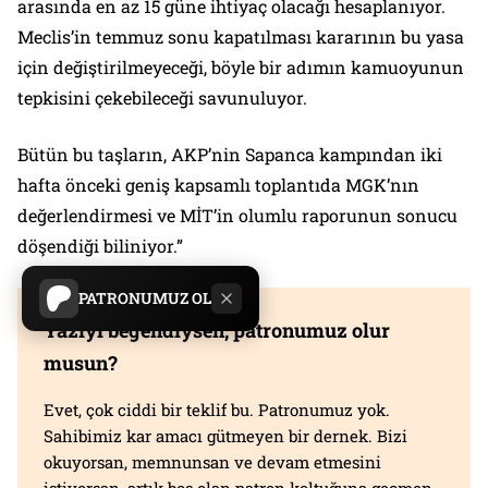
arasında en az 15 güne ihtiyaç olacağı hesaplanıyor.
Meclis’in temmuz sonu kapatılması kararının bu yasa
için değiştirilmeyeceği, böyle bir adımın kamuoyunun
tepkisini çekebileceği savunuluyor.
Bütün bu taşların, AKP’nin Sapanca kampından iki
hafta önceki geniş kapsamlı toplantıda MGK’nın
değerlendirmesi ve MİT’in olumlu raporunun sonucu
döşendiği biliniyor.”
PATRONUMUZ OL
Yazıyı beğendiysen, patronumuz olur
musun?
Evet, çok ciddi bir teklif bu. Patronumuz yok.
Sahibimiz kar amacı gütmeyen bir dernek. Bizi
okuyorsan, memnunsan ve devam etmesini
istiyorsan, artık boş olan patron koltuğuna geçmen