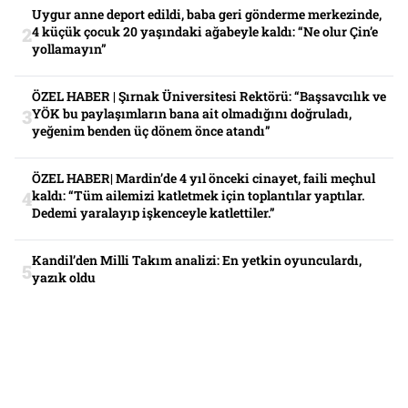
Uygur anne deport edildi, baba geri gönderme merkezinde,
4 küçük çocuk 20 yaşındaki ağabeyle kaldı: “Ne olur Çin’e
yollamayın”
ÖZEL HABER | Şırnak Üniversitesi Rektörü: “Başsavcılık ve
YÖK bu paylaşımların bana ait olmadığını doğruladı,
yeğenim benden üç dönem önce atandı”
ÖZEL HABER| Mardin’de 4 yıl önceki cinayet, faili meçhul
kaldı: “Tüm ailemizi katletmek için toplantılar yaptılar.
Dedemi yaralayıp işkenceyle katlettiler.”
Kandil’den Milli Takım analizi: En yetkin oyunculardı,
yazık oldu