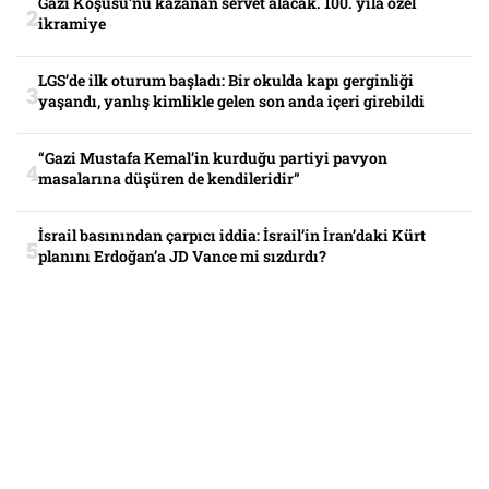
Gazi Koşusu’nu kazanan servet alacak. 100. yıla özel
ikramiye
LGS’de ilk oturum başladı: Bir okulda kapı gerginliği
yaşandı, yanlış kimlikle gelen son anda içeri girebildi
“Gazi Mustafa Kemal’in kurduğu partiyi pavyon
masalarına düşüren de kendileridir”
İsrail basınından çarpıcı iddia: İsrail’in İran’daki Kürt
planını Erdoğan’a JD Vance mi sızdırdı?