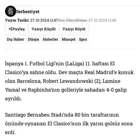
Serbestiyet
Yayın Tarihi:
27.10.2024 11:47
Son Güncelleme:
27.10.2024 11:48
Paylaş
Yazıyı Küçült
Yazıyı Büyüt
Dış Haber
Dünya
Haberler
Manşet
Spor
İspanya 1. Futbol Ligi’nin (LaLiga) 11. haftası El
Clasico’ya sahne oldu. Dev maçta Real Madrid’e konuk
olan Barcelona, Robert Lewandowski (2), Lamine
Yamal ve Raphinha’nın golleriyle sahadan 4-0 galip
ayrıldı.
Santiago Bernabeu Stadı’nda 80 bin taraftarının
önünde oynanan El Clasico’nun ilk yarısı golsüz sona
erdi.