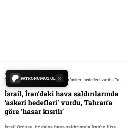
Anasayfa
/
Dış Haber
/
PATRONUMUZ OL
İsrail, İran’daki hava saldırılarında ‘askeri hedefleri’ vurdu, Tahran’a göre ‘hasar kısıtlı’
İsrail, İran’daki hava saldırılarında
‘askeri hedefleri’ vurdu, Tahran’a
göre ‘hasar kısıtlı’
İsrail Ordusu, üç dalga hava saldırısıyla İran'ın füze