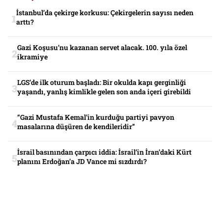
İstanbul’da çekirge korkusu: Çekirgelerin sayısı neden
arttı?
Gazi Koşusu’nu kazanan servet alacak. 100. yıla özel
ikramiye
LGS’de ilk oturum başladı: Bir okulda kapı gerginliği
yaşandı, yanlış kimlikle gelen son anda içeri girebildi
“Gazi Mustafa Kemal’in kurduğu partiyi pavyon
masalarına düşüren de kendileridir”
İsrail basınından çarpıcı iddia: İsrail’in İran’daki Kürt
planını Erdoğan’a JD Vance mi sızdırdı?