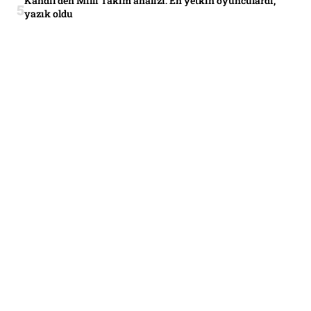
Kandil’den Milli Takım analizi: En yetkin oyunculardı,
yazık oldu