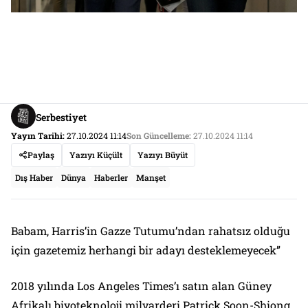
Serbestiyet
Yayın Tarihi:
27.10.2024 11:14
Son Güncelleme:
27.10.2024 11:14
Paylaş
Yazıyı Küçült
Yazıyı Büyüt
Dış Haber
Dünya
Haberler
Manşet
Babam, Harris’in Gazze Tutumu’ndan rahatsız olduğu
için gazetemiz herhangi bir adayı desteklemeyecek”
2018 yılında Los Angeles Times’ı satın alan Güney
Afrikalı biyoteknoloji milyarderi Patrick Soon-Shiong,