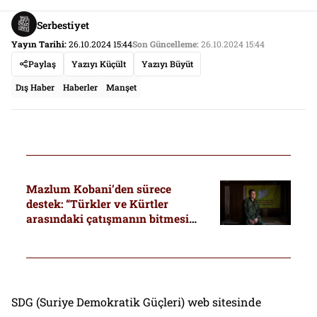
Serbestiyet
Yayın Tarihi:
26.10.2024 15:44
Son Güncelleme:
26.10.2024 15:44
Paylaş
Yazıyı Küçült
Yazıyı Büyüt
Dış Haber
Haberler
Manşet
Mazlum Kobani’den sürece
destek: “Türkler ve Kürtler
arasındaki çatışmanın bitmesi
için tarihi bir adım”
SDG (Suriye Demokratik Güçleri) web sitesinde