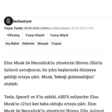
Serbestiyet
Yayın Tarihi:
25.06.2024 11:04
Son Güncelleme:
25.06.2024 11:05
Paylaş
Yazıyı Küçült
Yazıyı Büyüt
Dış Haber
Haberler
Manşet
Yaşam
Elon Musk ile Neuralink’in yöneticisi Shivon Zilis’in
üçüncü çocuğunun, bu yılın başlarında dünyaya
geldiği ortaya çıktı. Musk, ‘bebeği gizlemediğini’
söyledi.
Tesla, SpaceX ve X’in sahibi, ABD’li milyarder Elon
Musk’ın 12’nci kez baba olduğu ortaya çıktı. Elon
Musk ile Neuralink’in yöneticisi Shivon Zilis, üçüncü