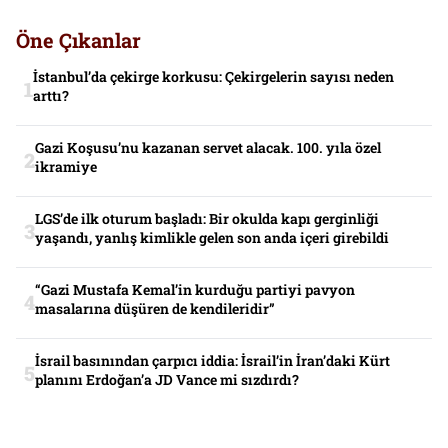
Öne Çıkanlar
İstanbul’da çekirge korkusu: Çekirgelerin sayısı neden
arttı?
Gazi Koşusu’nu kazanan servet alacak. 100. yıla özel
ikramiye
LGS’de ilk oturum başladı: Bir okulda kapı gerginliği
yaşandı, yanlış kimlikle gelen son anda içeri girebildi
“Gazi Mustafa Kemal’in kurduğu partiyi pavyon
masalarına düşüren de kendileridir”
İsrail basınından çarpıcı iddia: İsrail’in İran’daki Kürt
planını Erdoğan’a JD Vance mi sızdırdı?