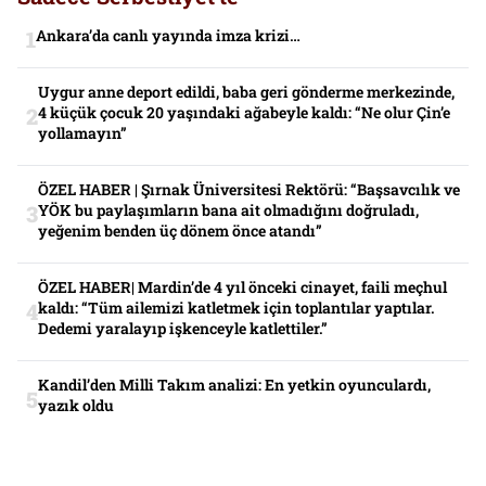
Ankara’da canlı yayında imza krizi…
Uygur anne deport edildi, baba geri gönderme merkezinde,
4 küçük çocuk 20 yaşındaki ağabeyle kaldı: “Ne olur Çin’e
yollamayın”
ÖZEL HABER | Şırnak Üniversitesi Rektörü: “Başsavcılık ve
YÖK bu paylaşımların bana ait olmadığını doğruladı,
yeğenim benden üç dönem önce atandı”
ÖZEL HABER| Mardin’de 4 yıl önceki cinayet, faili meçhul
kaldı: “Tüm ailemizi katletmek için toplantılar yaptılar.
Dedemi yaralayıp işkenceyle katlettiler.”
Kandil’den Milli Takım analizi: En yetkin oyunculardı,
yazık oldu