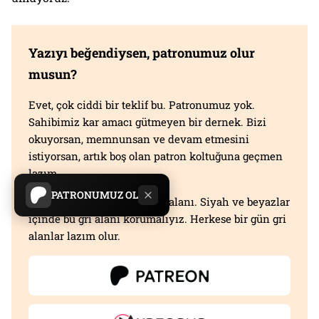
Yazıyı beğendiysen, patronumuz olur
musun?
Evet, çok ciddi bir teklif bu. Patronumuz yok.
Sahibimiz kar amacı gütmeyen bir dernek. Bizi
okuyorsan, memnunsan ve devam etmesini
istiyorsan, artık boş olan patron koltuğuna geçmen
lazım.
PATRONUMUZ OL
Serbestiyet
; Türkiye'nin gri alanı. Siyah ve beyazlar
içinde bu gri alanı korumalıyız. Herkese bir gün gri
alanlar lazım olur.