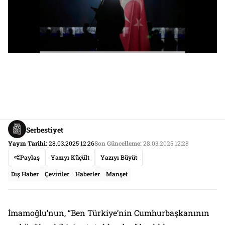
Serbestiyet
Yayın Tarihi:
28.03.2025 12:26
Son Güncelleme:
28.03.2025 12:28
Paylaş
Yazıyı Küçült
Yazıyı Büyüt
Dış Haber
Çeviriler
Haberler
Manşet
İmamoğlu’nun, “Ben Türkiye’nin Cumhurbaşkanının