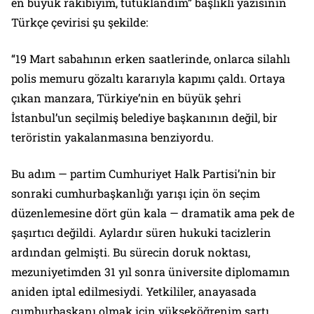
en büyük rakibiyim, tutuklandım” başlıklı yazısının
Türkçe çevirisi şu şekilde:
“19 Mart sabahının erken saatlerinde, onlarca silahlı
polis memuru gözaltı kararıyla kapımı çaldı. Ortaya
çıkan manzara, Türkiye’nin en büyük şehri
İstanbul’un seçilmiş belediye başkanının değil, bir
teröristin yakalanmasına benziyordu.
Bu adım — partim Cumhuriyet Halk Partisi’nin bir
sonraki cumhurbaşkanlığı yarışı için ön seçim
düzenlemesine dört gün kala — dramatik ama pek de
şaşırtıcı değildi. Aylardır süren hukuki tacizlerin
ardından gelmişti. Bu sürecin doruk noktası,
mezuniyetimden 31 yıl sonra üniversite diplomamın
aniden iptal edilmesiydi. Yetkililer, anayasada
cumhurbaşkanı olmak için yükseköğrenim şartı