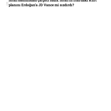
İsrail basınından çarpıcı iddia: İsrail’in İran’daki Kürt
planını Erdoğan’a JD Vance mi sızdırdı?