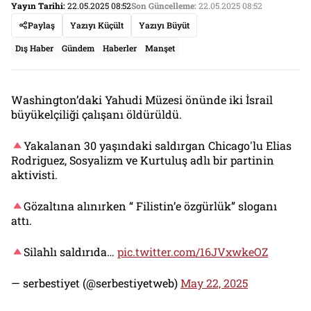
Yayın Tarihi:
22.05.2025 08:52
Son Güncelleme:
22.05.2025 08:52
Paylaş
Yazıyı Küçült
Yazıyı Büyüt
Dış Haber
Gündem
Haberler
Manşet
Washington’daki Yahudi Müzesi önünde iki İsrail
büyükelçiliği çalışanı öldürüldü.
Yakalanan 30 yaşındaki saldırgan Chicago'lu Elias
Rodriguez, Sosyalizm ve Kurtuluş adlı bir partinin
aktivisti.
Gözaltına alınırken “ Filistin’e özgürlük” sloganı
attı.
Silahlı saldırıda…
pic.twitter.com/16JVxwkeOZ
— serbestiyet (@serbestiyetweb)
May 22, 2025