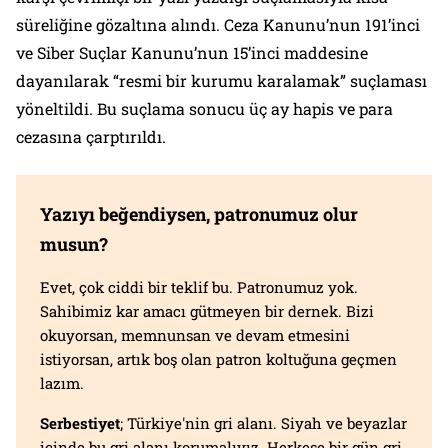
süreliğine gözaltına alındı. Ceza Kanunu’nun 191’inci
ve Siber Suçlar Kanunu’nun 15’inci maddesine
dayanılarak “resmi bir kurumu karalamak” suçlaması
yöneltildi. Bu suçlama sonucu üç ay hapis ve para
cezasına çarptırıldı.
Yazıyı beğendiysen, patronumuz olur
musun?
Evet, çok ciddi bir teklif bu. Patronumuz yok.
Sahibimiz kar amacı gütmeyen bir dernek. Bizi
okuyorsan, memnunsan ve devam etmesini
istiyorsan, artık boş olan patron koltuğuna geçmen
lazım.
Serbestiyet
; Türkiye'nin gri alanı. Siyah ve beyazlar
içinde bu gri alanı korumalıyız. Herkese bir gün gri