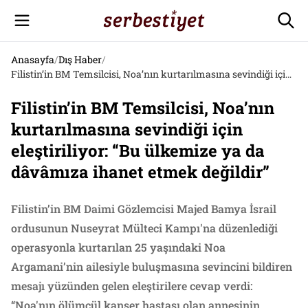
Anasayfa
/
Dış Haber
/
Filistin’in BM Temsilcisi, Noa’nın kurtarılmasına sevindiği için eleştiriliyor: “Bu ülkemize ya da dâvâmıza ihanet etmek değildir”
Filistin’in BM Temsilcisi, Noa’nın
kurtarılmasına sevindiği için
eleştiriliyor: “Bu ülkemize ya da
dâvâmıza ihanet etmek değildir”
Filistin’in BM Daimi Gözlemcisi Majed Bamya İsrail
ordusunun Nuseyrat Mülteci Kampı'na düzenlediği
operasyonla kurtarılan 25 yaşındaki Noa
Argamani’nin ailesiyle buluşmasına sevincini bildiren
mesajı yüzünden gelen eleştirilere cevap verdi:
“Noa'nın ölümcül kanser hastası olan annesinin