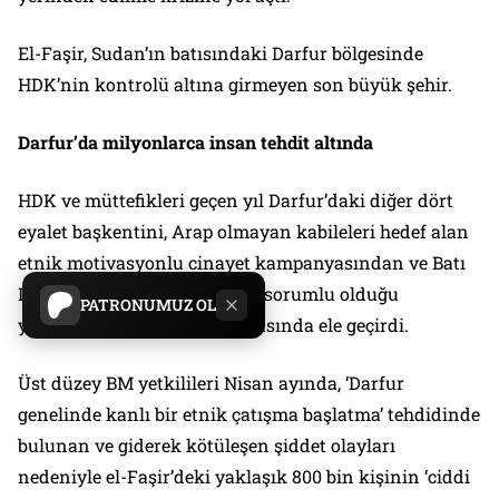
El-Faşir, Sudan’ın batısındaki Darfur bölgesinde
HDK’nin kontrolü altına girmeyen son büyük şehir.
Darfur’da milyonlarca insan tehdit altında
HDK ve müttefikleri geçen yıl Darfur’daki diğer dört
eyalet başkentini, Arap olmayan kabileleri hedef alan
etnik motivasyonlu cinayet kampanyasından ve Batı
Darfur’daki diğer ihlallerden sorumlu olduğu
PATRONUMUZ OL
yönündeki suçlamaların ortasında ele geçirdi.
Üst düzey BM yetkilileri Nisan ayında, ‘Darfur
genelinde kanlı bir etnik çatışma başlatma’ tehdidinde
bulunan ve giderek kötüleşen şiddet olayları
nedeniyle el-Faşir’deki yaklaşık 800 bin kişinin ‘ciddi