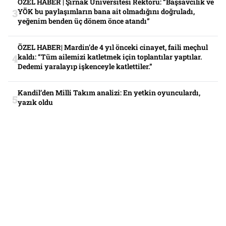
ÖZEL HABER | Şırnak Üniversitesi Rektörü: “Başsavcılık ve
YÖK bu paylaşımların bana ait olmadığını doğruladı,
yeğenim benden üç dönem önce atandı”
ÖZEL HABER| Mardin’de 4 yıl önceki cinayet, faili meçhul
kaldı: “Tüm ailemizi katletmek için toplantılar yaptılar.
Dedemi yaralayıp işkenceyle katlettiler.”
Kandil’den Milli Takım analizi: En yetkin oyunculardı,
yazık oldu