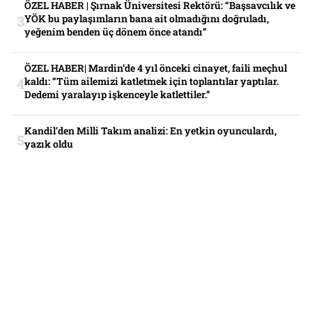
ÖZEL HABER | Şırnak Üniversitesi Rektörü: “Başsavcılık ve
YÖK bu paylaşımların bana ait olmadığını doğruladı,
yeğenim benden üç dönem önce atandı”
ÖZEL HABER| Mardin’de 4 yıl önceki cinayet, faili meçhul
kaldı: “Tüm ailemizi katletmek için toplantılar yaptılar.
Dedemi yaralayıp işkenceyle katlettiler.”
Kandil’den Milli Takım analizi: En yetkin oyunculardı,
yazık oldu