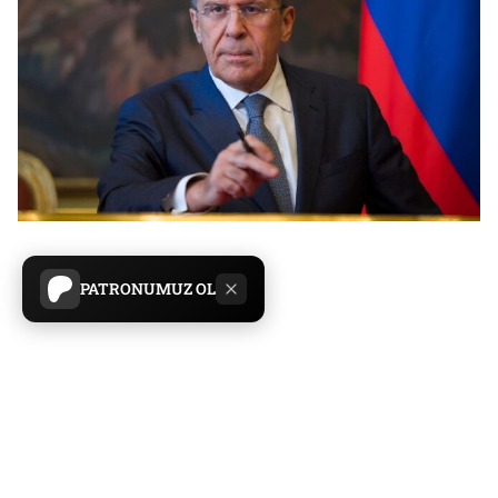
PATRONUMUZ OL
Serbestiyet
Yayın Tarihi:
28.05.2025 23:17
Son Güncelleme:
28.05.2025 23:19
Paylaş
Yazıyı Küçült
Yazıyı Büyüt
Dış Haber
Haberler
Manşet