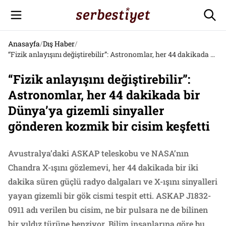
Anasayfa
/
Dış Haber
/
“Fizik anlayışını değiştirebilir”: Astronomlar, her 44 dakikada bir Dünya’ya gizemli sinyaller gönderen kozmik bir cisim keşfetti
“Fizik anlayışını değiştirebilir”:
Astronomlar, her 44 dakikada bir
Dünya’ya gizemli sinyaller
gönderen kozmik bir cisim keşfetti
Avustralya’daki ASKAP teleskobu ve NASA’nın
Chandra X-ışını gözlemevi, her 44 dakikada bir iki
dakika süren güçlü radyo dalgaları ve X-ışını sinyalleri
yayan gizemli bir gök cismi tespit etti. ASKAP J1832-
0911 adı verilen bu cisim, ne bir pulsara ne de bilinen
bir yıldız türüne benziyor. Bilim insanlarına göre bu