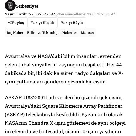
Serbestiyet
Yayın Tarihi:
29.05.2025 08:46
Son Güncelleme:
29.05.2025 08:47
Paylaş
Yazıyı Küçült
Yazıyı Büyüt
Dış Haber
Bilim ve Teknoloji
Haberler
Manşet
Avustralya ve NASA’daki bilim insanları, evrenden
gelen tuhaf sinyallerin kaynağını tespit etti: Her 44
dakikada bir, iki dakika süren radyo dalgaları ve X-
ışını patlamaları gönderen gizemli bir cisim.
ASKAP J1832-0911 adı verilen bu gizemli gök cismi,
Avustralya’daki Square Kilometre Array Pathfinder
(ASKAP) teleskobuyla keşfedildi. Eş zamanlı olarak
NASA’nın Chandra X-ışını gözlemevi de aynı bölgeyi
inceliyordu ve bu tesadüf, cismin X-ışını yaydığını