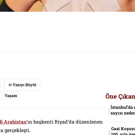
t
Yazıyı Büyüt
Öne Çıkan
Yaşam
İstanbul’da 
sayısı neden
i Arabistan
‘ın başkenti Riyad’da düzenlenen
Gazi Koşusu
ta gerçekleşti.
100. yıla öz