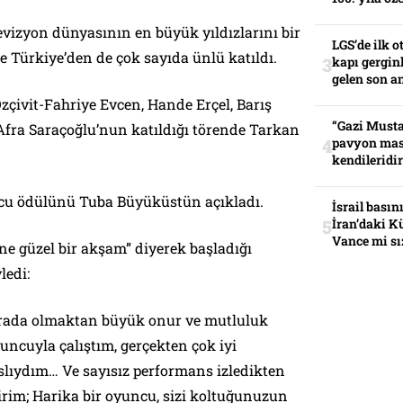
vizyon dünyasının en büyük yıldızlarını bir
LGS’de ilk o
ne Türkiye’den de çok sayıda ünlü katıldı.
kapı gerginl
gelen son an
çivit-Fahriye Evcen, Hande Erçel, Barış
“Gazi Musta
Afra Saraçoğlu’nun katıldığı törende Tarkan
pavyon mas
kendileridir
ncu ödülünü Tuba Büyüküstün açıkladı.
İsrail basın
İran’daki K
Vance mi sı
ne güzel bir akşam” diyerek başladığı
ledi:
rada olmaktan büyük onur ve mutluluk
ncuyla çalıştım, gerçekten çok iyi
lıydım… Ve sayısız performans izledikten
irim; Harika bir oyuncu, sizi koltuğunuzun