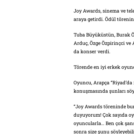
Joy Awards, sinema ve tele
araya getirdi. Ödül töreni
Tuba Büyüküstün, Burak Öz
Arduç, Özge Özpirinçci ve 
da konser verdi.
Törende en iyi erkek oyu
Oyuncu, Arapça “Riyad’da 
konuşmasında şunları söy
“Joy Awards töreninde bu
duyuyorum! Çok sayıda oyu
oyuncularla… Ben çok şans
sonra size şunu söyleyebil