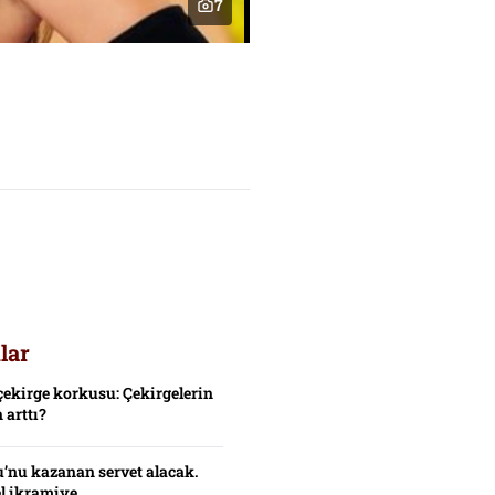
7
lar
çekirge korkusu: Çekirgelerin
 arttı?
’nu kazanan servet alacak.
el ikramiye