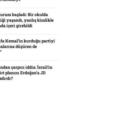
turum başladı: Bir okulda
iği yaşandı, yanlış kimlikle
da içeri girebildi
fa Kemal’in kurduğu partiyi
alarına düşüren de
”
ından çarpıcı iddia: İsrail’in
ürt planını Erdoğan’a JD
zdırdı?