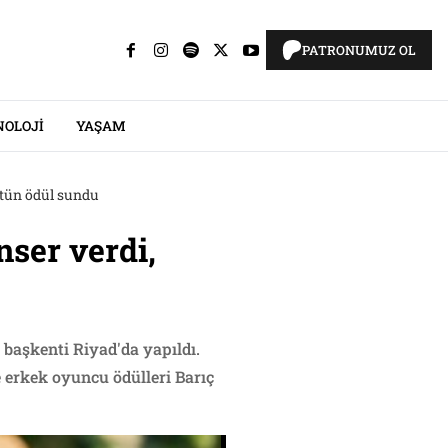
PATRONUMUZ OL
NOLOJI
YAŞAM
stün ödül sundu
nser verdi,
 başkenti Riyad'da yapıldı.
 erkek oyuncu ödülleri Barıç