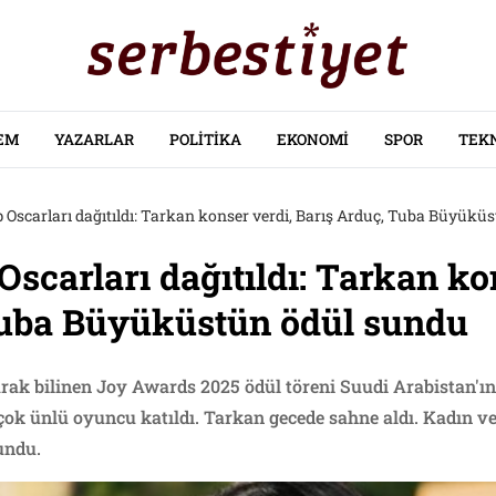
EM
YAZARLAR
POLITIKA
EKONOMI
SPOR
TEK
 Oscarları dağıtıldı: Tarkan konser verdi, Barış Arduç, Tuba Büyükü
Oscarları dağıtıldı: Tarkan ko
Tuba Büyüküstün ödül sundu
rak bilinen Joy Awards 2025 ödül töreni Suudi Arabistan'ın
çok ünlü oyuncu katıldı. Tarkan gecede sahne aldı. Kadın ve
undu.