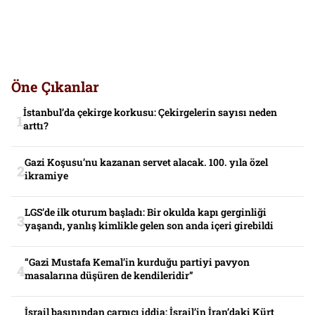
Öne Çıkanlar
İstanbul’da çekirge korkusu: Çekirgelerin sayısı neden
arttı?
Gazi Koşusu’nu kazanan servet alacak. 100. yıla özel
ikramiye
LGS’de ilk oturum başladı: Bir okulda kapı gerginliği
yaşandı, yanlış kimlikle gelen son anda içeri girebildi
“Gazi Mustafa Kemal’in kurduğu partiyi pavyon
masalarına düşüren de kendileridir”
İsrail basınından çarpıcı iddia: İsrail’in İran’daki Kürt