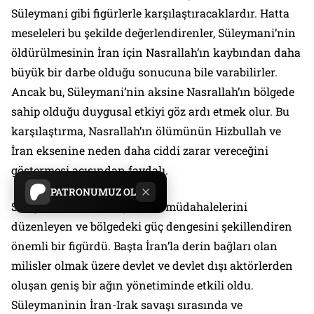
Süleymani gibi figürlerle karşılaştıracaklardır. Hatta
meseleleri bu şekilde değerlendirenler, Süleymani’nin
öldürülmesinin İran için Nasrallah’ın kaybından daha
büyük bir darbe olduğu sonucuna bile varabilirler.
Ancak bu, Süleymani’nin aksine Nasrallah’ın bölgede
sahip olduğu duygusal etkiyi göz ardı etmek olur. Bu
karşılaştırma, Nasrallah’ın ölümünün Hizbullah ve
İran eksenine neden daha ciddi zarar vereceğini
göstermesi açısından faydalı.
PATRONUMUZ OL
Süleymani, İran’ın dış askeri müdahalelerini
düzenleyen ve bölgedeki güç dengesini şekillendiren
önemli bir figürdü. Başta İran’la derin bağları olan
milisler olmak üzere devlet ve devlet dışı aktörlerden
oluşan geniş bir ağın yönetiminde etkili oldu.
Süleymaninin İran-Irak savaşı sırasında ve