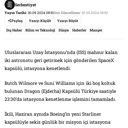
Serbestiyet
Yayın Tarihi:
30.09.2024 08:51
Son Güncelleme:
30.09.2024 08:52
Paylaş
Yazıyı Küçült
Yazıyı Büyüt
Dış Haber
Bilim ve Teknoloji
Dünya
Haberler
Manşet
Uluslararası Uzay İstasyonu’nda (ISS) mahsur kalan
iki astronotu geri getirmek için gönderilen SpaceX
kapsülü, istasyona kenetlendi.
Butch Wilmore ve Suni Williams için iki boş koltuk
bulunan Dragon (Ejderha) Kapsülü Türkiye saatiyle
23:30’da istasyona kenetlenme işlemini tamamladı.
İkili, Haziran aynıda Boeing’in yeni Starliner
kapsülüyle sekiz günlük bir misyon içi istasyona