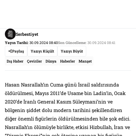
Serbestiyet
Yayın Tarihi:
30.09.2024 08:40
Son Güncelleme:
30.09.2024 08:41
Paylaş
Yazıyı Küçült
Yazıyı Büyüt
Dış Haber
Çeviriler
Dünya
Haberler
Manşet
Hasan Nasrallah’ın Cuma günü İsrail saldırısında
öldürülmesi, Mayıs 2011’de Usame bin Ladin’in, Ocak
2020’de İranlı General Kasım Süleymani’nin ve
bölgenin şiddet dolu modern tarihini şekillendiren
diğer önemli figürlerin öldürülmesinden bile şok edici.
Nasrallah’ın ölümüyle birlikte, etkisi Hizbullah, İran ve
“Direniş Ekseni”nin çok ötesine uzanan bir figürün