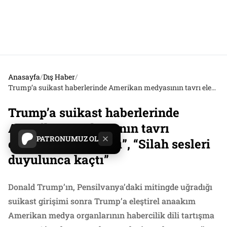
Anasayfa
/
Dış Haber
/
Trump’a suikast haberlerinde Amerikan medyasının tavrı eleştiriliyor: “Düştü”, “Silah sesleri duyulunca kaçtı”
Trump’a suikast haberlerinde
Amerikan medyasının tavrı
PATRONUMUZ OL
eleştiriliyor: “Düştü”, “Silah sesleri
duyulunca kaçtı”
Donald Trump’ın, Pensilvanya’daki mitingde uğradığı
suikast girişimi sonra Trump’a eleştirel anaakım
Amerikan medya organlarının habercilik dili tartışma