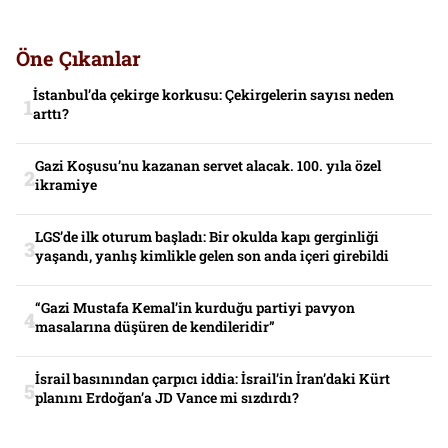
Öne Çıkanlar
İstanbul’da çekirge korkusu: Çekirgelerin sayısı neden
arttı?
Gazi Koşusu’nu kazanan servet alacak. 100. yıla özel
ikramiye
LGS’de ilk oturum başladı: Bir okulda kapı gerginliği
yaşandı, yanlış kimlikle gelen son anda içeri girebildi
“Gazi Mustafa Kemal’in kurduğu partiyi pavyon
masalarına düşüren de kendileridir”
İsrail basınından çarpıcı iddia: İsrail’in İran’daki Kürt
planını Erdoğan’a JD Vance mi sızdırdı?