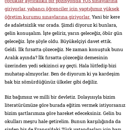
çocuklar ayrıcalıklı bir pozisyonda YÖS sınavlarına
giriyorlar, yabancı öğrenciler için yaptığımız yüksek
öğretim kurumu sınavlarına giriyorlar.
Yani bir kere
de adaletsizlik var orada. Şimdi diyoruz ki bunlara,
gelin konuşalım. İşte geliriz, yarın geleceğiz, öbür gün
geleceğiz. İşte şöyle oldu. Büyükelçiyi davet ettik.
Geldi. İlk fırsatta çözeceğiz. Ne zaman konuştuk bunu
Aralık ayında? İlk fırsatta çözeceğiz demesinin
üzerinden yedi sekizinci ay geçti. Hala lütfedip bizi
muhatap almıyorlar. Ben de diyorum ki ya kardeşim
bak biz sömürdüğünüz ülkeler gibi değiliz.
Biz bağımsız ve milli bir devletiz. Dolayısıyla bizim
literatürümüze göre burada eğitim vermek istiyorsanız
bizim şartlarımıza göre hareket edeceksiniz. Gelin bu
okulları meşru hale getirelim. Bunun karşılığında da
sizden biz de Fransa’daki Türk vatandaşları için bazı