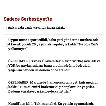
Sadece Serbestiyet'te
Ankara’da canlı yayında imza krizi…
Uygur anne deport edildi, baba geri gönderme merkezinde,
4 küçük çocuk 20 yaşındaki ağabeyle kaldı: “Ne olur Çin’e
yollamayın”
ÖZEL HABER | Şırnak Üniversitesi Rektörü: “Başsavcılık ve
YÖK bu paylaşımların bana ait olmadığını doğruladı,
yeğenim benden üç dönem önce atandı”
ÖZEL HABER| Mardin’de 4 yıl önceki cinayet, faili meçhul
kaldı: “Tüm ailemizi katletmek için toplantılar yaptılar.
Dedemi yaralayıp işkenceyle katlettiler.”
Kandil’den Milli Takım analizi: En yetkin oyunculardı,