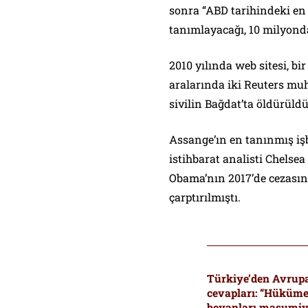
sonra “ABD tarihindeki en b
tanımlayacağı, 10 milyonda
2010 yılında web sitesi, bi
aralarında iki Reuters mu
sivilin Bağdat’ta öldürül
Assange’ın en tanınmış işb
istihbarat analisti Chels
Obama’nın 2017’de cezasını
çarptırılmıştı.
Türkiye’den Avrup
cevapları: “Hükümet
beyanları masumiye