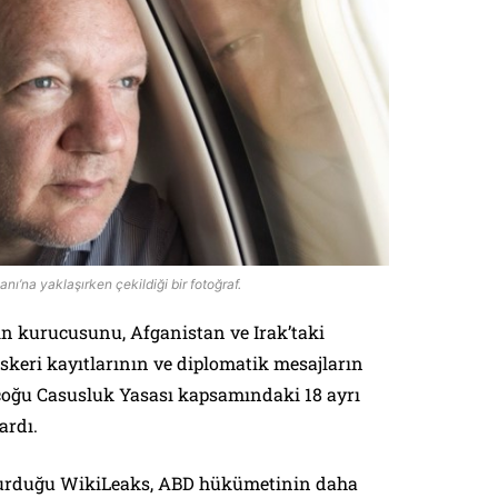
ı’na yaklaşırken çekildiği bir fotoğraf.
in kurucusunu, Afganistan ve Irak’taki
 askeri kayıtlarının ve diplomatik mesajların
çoğu Casusluk Yasası kapsamındaki 18 ayrı
ardı.
kurduğu WikiLeaks, ABD hükümetinin daha