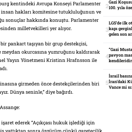
Gazi Koşusu
zburg kentindeki Avrupa Konseyi Parlamenter
100. yıla öz
ve insan hakları komitesine tutukluluğunun ve
u sonuçlar hakkında konuştu. Parlamenter
LGS’de ilk o
inden milletvekilleri yer alıyor.
kapı gerginl
gelen son an
 bir pankart taşıyan bir grup destekçisi,
“Gazi Musta
ve meydan okurcasına yumruğunu kaldırarak
pavyon mas
enel Yayın Yönetmeni Kristinn Hrafnsson ile
kendileridir
adı.
İsrail basın
İran’daki K
nasına girmeden önce destekçilerinden biri
Vance mi sı
yız. Dünya seninle,” diye bağırdı.
Assange:
 işaret ederek “Açıkçası hukuk işlediği için
pis yattıktan sonra özgürüm çünkü gazetecilik