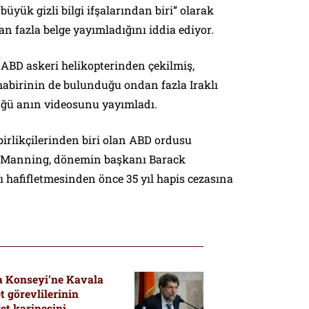
üyük gizli bilgi ifşalarından biri” olarak
n fazla belge yayımladığını iddia ediyor.
r ABD askeri helikopterinden çekilmiş,
habirinin de bulunduğu ondan fazla Iraklı
düğü anın videosunu yayımladı.
irlikçilerinden biri olan ABD ordusu
ea Manning, dönemin başkanı Barack
 hafifletmesinden önce 35 yıl hapis cezasına
a Konseyi’ne Kavala
 görevlilerinin
t karinesini