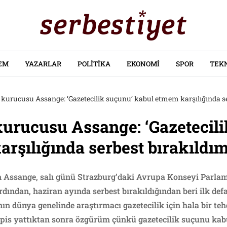
EM
YAZARLAR
POLITIKA
EKONOMI
SPOR
TEK
 kurucusu Assange: ‘Gazetecilik suçunu’ kabul etmem karşılığında s
urucusu Assange: ‘Gazetecili
rşılığında serbest bırakıldı
 Assange, salı günü Strazburg’daki Avrupa Konseyi Parlam
ardından, haziran ayında serbest bırakıldığından beri ilk d
n dünya genelinde araştırmacı gazetecilik için hala bir teh
hapis yattıktan sonra özgürüm çünkü gazetecilik suçunu kabu