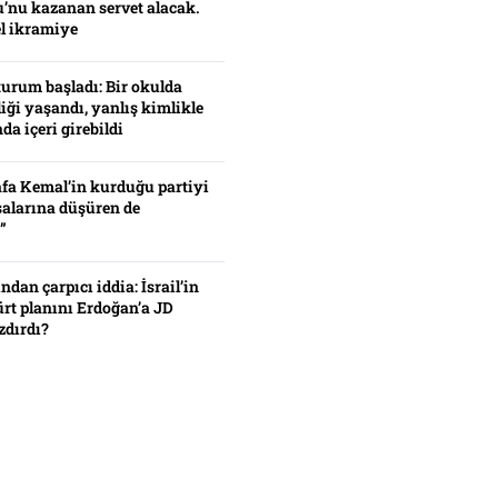
’nu kazanan servet alacak.
el ikramiye
turum başladı: Bir okulda
iği yaşandı, yanlış kimlikle
da içeri girebildi
fa Kemal’in kurduğu partiyi
alarına düşüren de
”
ından çarpıcı iddia: İsrail’in
ürt planını Erdoğan’a JD
zdırdı?