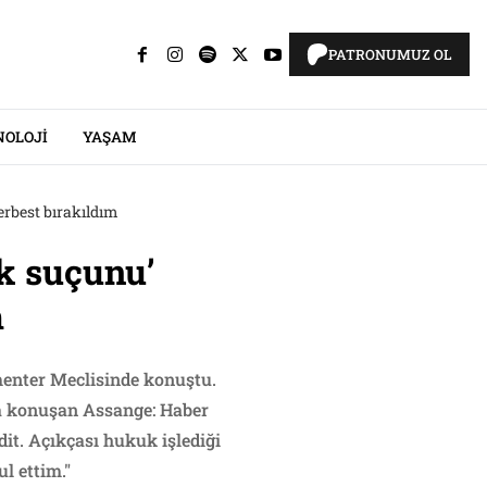
PATRONUMUZ OL
NOLOJI
YAŞAM
erbest bırakıldım
k suçunu’
m
enter Meclisinde konuştu.
efa konuşan Assange: Haber
dit. Açıkçası hukuk işlediği
l ettim."