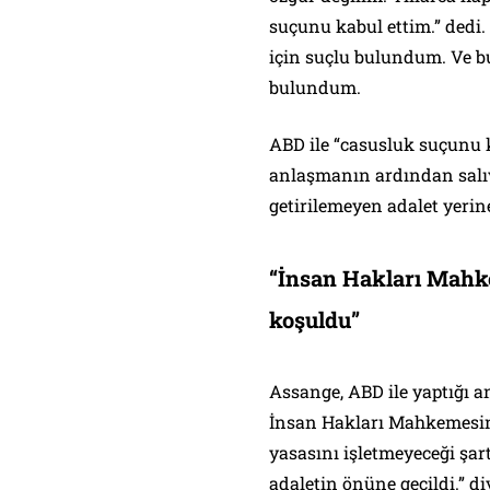
suçunu kabul ettim.” dedi.
için suçlu bulundum. Ve 
bulundum.
ABD ile “casusluk suçunu k
anlaşmanın ardından salı
getirilemeyen adalet yerine
“İnsan Hakları Mah
koşuldu”
Assange, ABD ile yaptığı
İnsan Hakları Mahkemesin
yasasını işletmeyeceği şar
adaletin önüne geçildi.” d