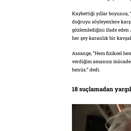
Kaybettiği yıllar boyunca, “
doğruyu söyleyenlere karş
gözlemlediğini ifade eden
her şey karanlık bir kavşak
Assange, “Hem fiziksel hem
verdiğim amansız mücadel
henüz.” dedi.
18 suçlamadan yargı