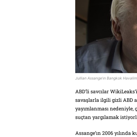
Jullian Assange’ın Bangkok Havaliman
ABD’li savcılar WikiLeaks’
savaşlarla ilgili gizli ABD
yayımlanması nedeniyle, 
suçtan yargılamak istiyorl
Assange’ın 2006 yılında 