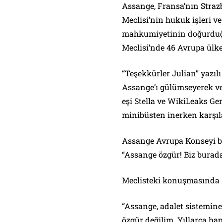
Assange, Fransa’nın Stra
Meclisi’nin hukuk işleri 
mahkumiyetinin doğurduğ
Meclisi’nde 46 Avrupa ülkes
“Teşekkürler Julian” yazılı
Assange’ı gülümseyerek 
eşi Stella ve WikiLeaks G
minibüsten inerken karşıl
Assange Avrupa Konseyi bi
“Assange özgür! Biz burada
Meclisteki konuşmasında 
“Assange, adalet sistemine
özgür değilim. Yıllarca ha