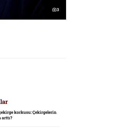
3
lar
çekirge korkusu: Çekirgelerin
 arttı?