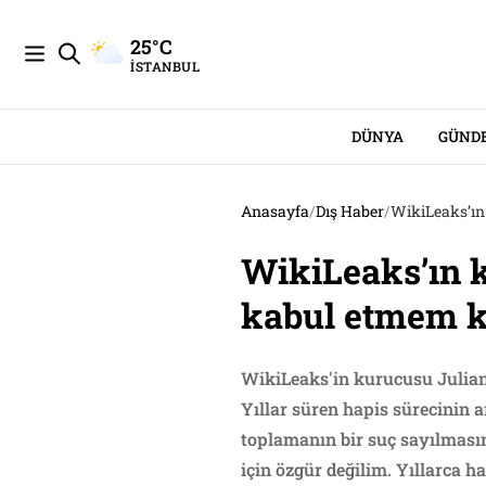
25°C
İSTANBUL
DÜNYA
GÜND
Anasayfa
/
Dış Haber
/
WikiLeaks’ın
WikiLeaks’ın k
kabul etmem ka
WikiLeaks'in kurucusu Julian
Yıllar süren hapis sürecinin 
toplamanın bir suç sayılmasını
için özgür değilim. Yıllarca 