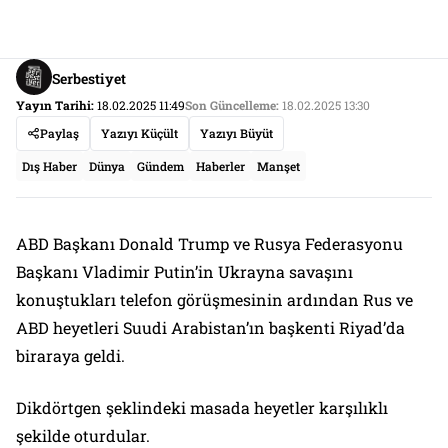
Serbestiyet
Yayın Tarihi:
18.02.2025 11:49
Son Güncelleme:
18.02.2025 13:30
Paylaş
Yazıyı Küçült
Yazıyı Büyüt
Dış Haber
Dünya
Gündem
Haberler
Manşet
ABD Başkanı Donald Trump ve Rusya Federasyonu
Başkanı Vladimir Putin’in Ukrayna savaşını
konuştukları telefon görüşmesinin ardından Rus ve
ABD heyetleri Suudi Arabistan’ın başkenti Riyad’da
biraraya geldi.
Dikdörtgen şeklindeki masada heyetler karşılıklı
şekilde oturdular.