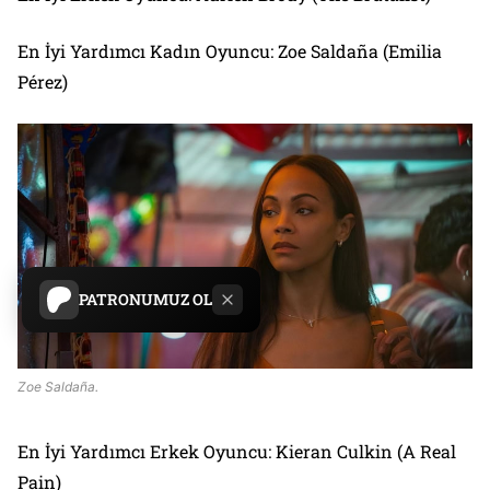
En İyi Yardımcı Kadın Oyuncu: Zoe Saldaña (Emilia
Pérez)
PATRONUMUZ OL
Zoe Saldaña.
En İyi Yardımcı Erkek Oyuncu: Kieran Culkin (A Real
Pain)