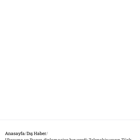
Anasayfa
/
Dış Haber
/
Ukrayna ve Rusya diplomasiye hız verdi: Zelenskiy yarın Türkiye’de, Rusya Suriye ile anlaşmaya yakın