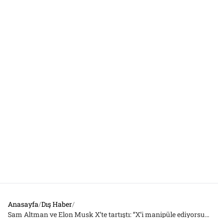
Anasayfa
/
Dış Haber
/
Sam Altman ve Elon Musk X’te tartıştı: “X’i manipüle ediyorsun”