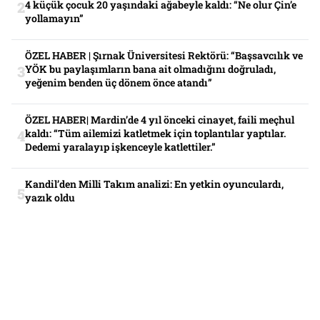
4 küçük çocuk 20 yaşındaki ağabeyle kaldı: “Ne olur Çin’e
yollamayın”
ÖZEL HABER | Şırnak Üniversitesi Rektörü: “Başsavcılık ve
YÖK bu paylaşımların bana ait olmadığını doğruladı,
yeğenim benden üç dönem önce atandı”
ÖZEL HABER| Mardin’de 4 yıl önceki cinayet, faili meçhul
kaldı: “Tüm ailemizi katletmek için toplantılar yaptılar.
Dedemi yaralayıp işkenceyle katlettiler.”
Kandil’den Milli Takım analizi: En yetkin oyunculardı,
yazık oldu