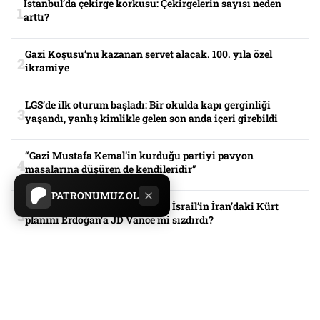
İstanbul’da çekirge korkusu: Çekirgelerin sayısı neden
arttı?
Gazi Koşusu’nu kazanan servet alacak. 100. yıla özel
ikramiye
LGS’de ilk oturum başladı: Bir okulda kapı gerginliği
yaşandı, yanlış kimlikle gelen son anda içeri girebildi
“Gazi Mustafa Kemal’in kurduğu partiyi pavyon
masalarına düşüren de kendileridir”
PATRONUMUZ OL
İsrail basınından çarpıcı iddia: İsrail’in İran’daki Kürt
planını Erdoğan’a JD Vance mi sızdırdı?