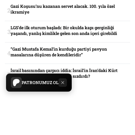
Gazi Koşusu’nu kazanan servet alacak. 100. yıla özel
ikramiye
LGS’de ilk oturum başladı: Bir okulda kapı gerginliği
yaşandı, yanlış kimlikle gelen son anda içeri girebildi
“Gazi Mustafa Kemal’in kurduğu partiyi pavyon
masalarına düşüren de kendileridir”
İsrail basınından çarpıcı iddia: İsrail’in İran’daki Kürt
planını Erdoğan’a JD Vance mi sızdırdı?
PATRONUMUZ OL