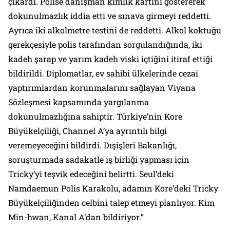
çıkardı. Polise danışman kimlik kartını göstererek
dokunulmazlık iddia etti ve sınava girmeyi reddetti.
Ayrıca iki alkolmetre testini de reddetti. Alkol koktuğu
gerekçesiyle polis tarafından sorgulandığında, iki
kadeh şarap ve yarım kadeh viski içtiğini itiraf ettiği
bildirildi. Diplomatlar, ev sahibi ülkelerinde cezai
yaptırımlardan korunmalarını sağlayan Viyana
Sözleşmesi kapsamında yargılanma
dokunulmazlığına sahiptir. Türkiye’nin Kore
Büyükelçiliği, Channel A’ya ayrıntılı bilgi
veremeyeceğini bildirdi. Dışişleri Bakanlığı,
soruşturmada sadakatle iş birliği yapması için
Tricky’yi teşvik edeceğini belirtti. Seul’deki
Namdaemun Polis Karakolu, adamın Kore’deki Tricky
Büyükelçiliğinden celbini talep etmeyi planlıyor. Kim
Min-hwan, Kanal A’dan bildiriyor.”