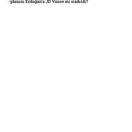
planını Erdoğan’a JD Vance mi sızdırdı?