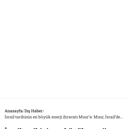
Anasayfa
/
Dış Haber
/
İsrail tarihinin en büyük enerji ihracatı Mısır’a: Mısır, İsrail’den doğalgaz alımını üç katına çıkardı