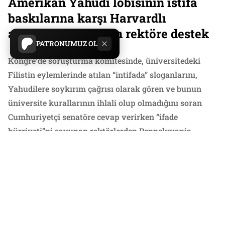
Amerikan Yahudi lobisinin istifa
baskılarına karşı Harvardlı
akademisyenlerden rektöre destek
PATRONUMUZ OL
Kongre’de soruşturma komitesinde, üniversitedeki
Filistin eylemlerinde atılan “intifada” sloganlarını,
Yahudilere soykırım çağrısı olarak gören ve bunun
üniversite kurallarının ihlali olup olmadığını soran
Cumhuriyetçi senatöre cevap verirken “ifade
hürriyeti”ni savunan rektörlerden Pennslyvania
Üniversitesi Rektörü’nün istifaya zorlanmıştı.
Hedefteki isim Harvard Rektörü Claudine Gay. Gay,
Amerikalı Yahudi topluluğunun önde gelen
isimlerinden milyarder Bill Ackman, Rektör Gay
sebebiyle üniversiteye yapılan milyarlarca bağışın geri
çekildiğini söyleyip istifas için kampanya başlattı.