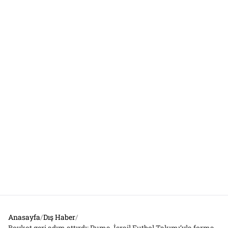
Anasayfa
/
Dış Haber
/
Boykot geri adım attırdı: Puma, İsrail Futbol Takımı’yla forma sponsorluğu anlaşmasını yenilemeyecek