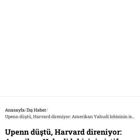
Anasayfa
/
Dış Haber
/
Upenn düştü, Harvard direniyor: Amerikan Yahudi lobisinin istifa baskılarına karşı Harvardlı akademisyenlerden rektöre destek
Upenn düştü, Harvard direniyor: