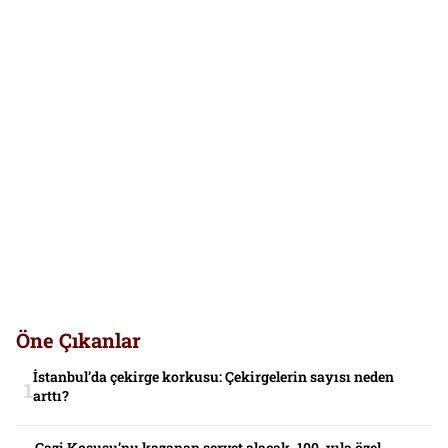
Öne Çıkanlar
İstanbul’da çekirge korkusu: Çekirgelerin sayısı neden
arttı?
Gazi Koşusu’nu kazanan servet alacak. 100. yıla özel