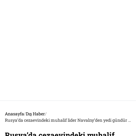
Anasayfa
/
Dış Haber
/
Rusya’da cezaevindeki muhalif lider Navalny’den yedi gündür haber alınamıyor
Rusya’da cezaevindeki muhalif