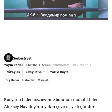
Serbestiyet
Yayın Tarihi:
13.12.2023 11:58
Son Güncelleme:
13.12.2023 12:07
Paylaş
Yazıyı Küçült
Yazıyı Büyüt
Dış Haber
Haberler
Manşet
Rusya’da halen cezaevinde bulunan muhalif lider
Aleksey Navalny’nin yakın çevresi, yedi gündür