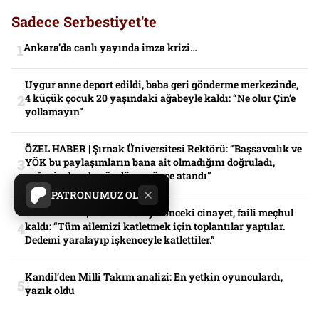
Sadece Serbestiyet'te
Ankara’da canlı yayında imza krizi…
Uygur anne deport edildi, baba geri gönderme merkezinde,
4 küçük çocuk 20 yaşındaki ağabeyle kaldı: “Ne olur Çin’e
yollamayın”
ÖZEL HABER | Şırnak Üniversitesi Rektörü: “Başsavcılık ve
YÖK bu paylaşımların bana ait olmadığını doğruladı,
yeğenim benden üç dönem önce atandı”
PATRONUMUZ OL
ÖZEL HABER| Mardin’de 4 yıl önceki cinayet, faili meçhul
kaldı: “Tüm ailemizi katletmek için toplantılar yaptılar.
Dedemi yaralayıp işkenceyle katlettiler.”
Kandil’den Milli Takım analizi: En yetkin oyunculardı,
yazık oldu