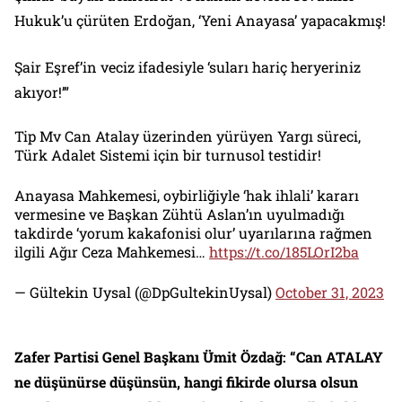
Hukuk’u çürüten Erdoğan, ‘Yeni Anayasa’ yapacakmış!
Şair Eşref’in veciz ifadesiyle ‘suları hariç heryeriniz
akıyor!’”
Tip Mv Can Atalay üzerinden yürüyen Yargı süreci,
Türk Adalet Sistemi için bir turnusol testidir!
Anayasa Mahkemesi, oybirliğiyle ‘hak ihlali’ kararı
vermesine ve Başkan Zühtü Aslan’ın uyulmadığı
takdirde ‘yorum kakafonisi olur’ uyarılarına rağmen
ilgili Ağır Ceza Mahkemesi…
https://t.co/185LOrI2ba
— Gültekin Uysal (@DpGultekinUysal)
October 31, 2023
Zafer Partisi Genel Başkanı Ümit Özdağ: “Can ATALAY
ne düşünürse düşünsün, hangi fikirde olursa olsun