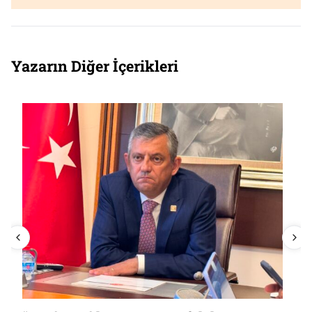
Yazarın Diğer İçerikleri
KULİS | Bağımsız vekil Burak Dalgın’ın
yeni adresi netleşti: İyi Parti