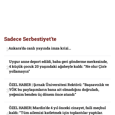
Sadece Serbestiyet'te
Ankara’da canlı yayında imza krizi…
Uygur anne deport edildi, baba geri gönderme merkezinde,
4 küçük çocuk 20 yaşındaki ağabeyle kaldı: “Ne olur Çin’e
yollamayın”
ÖZEL HABER | Şırnak Üniversitesi Rektörü: “Başsavcılık ve
YÖK bu paylaşımların bana ait olmadığını doğruladı,
yeğenim benden üç dönem önce atandı”
ÖZEL HABER| Mardin’de 4 yıl önceki cinayet, faili meçhul
kaldı: “Tüm ailemizi katletmek için toplantılar yaptılar.