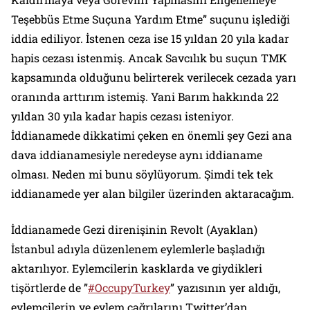
Teşebbüs Etme Suçuna Yardım Etme” suçunu işlediği
iddia ediliyor. İstenen ceza ise 15 yıldan 20 yıla kadar
hapis cezası istenmiş. Ancak Savcılık bu suçun TMK
kapsamında olduğunu belirterek verilecek cezada yarı
oranında arttırım istemiş. Yani Barım hakkında 22
yıldan 30 yıla kadar hapis cezası isteniyor.
İddianamede dikkatimi çeken en önemli şey Gezi ana
dava iddianamesiyle neredeyse aynı iddianame
olması. Neden mi bunu söylüyorum. Şimdi tek tek
iddianamede yer alan bilgiler üzerinden aktaracağım.
İddianamede Gezi direnişinin Revolt (Ayaklan)
İstanbul adıyla düzenlenem eylemlerle başladığı
aktarılıyor. Eylemcilerin kasklarda ve giydikleri
tişörtlerde de ”
#OccupyTurkey
” yazısının yer aldığı,
eylemcilerin ve eylem çağrılarını Twitter’dan