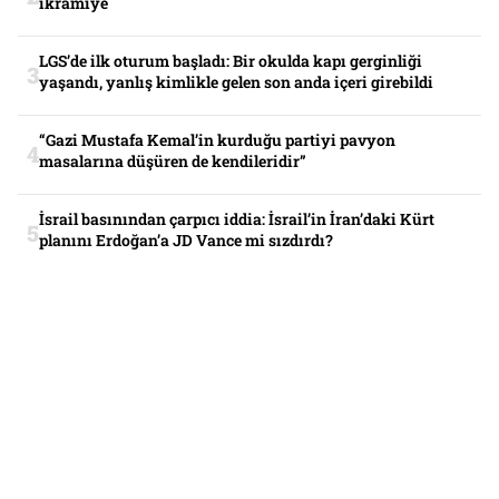
ikramiye
LGS’de ilk oturum başladı: Bir okulda kapı gerginliği
yaşandı, yanlış kimlikle gelen son anda içeri girebildi
“Gazi Mustafa Kemal’in kurduğu partiyi pavyon
masalarına düşüren de kendileridir”
İsrail basınından çarpıcı iddia: İsrail’in İran’daki Kürt
planını Erdoğan’a JD Vance mi sızdırdı?