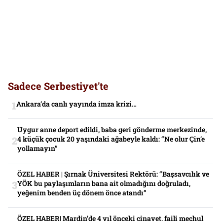
Sadece Serbestiyet'te
Ankara’da canlı yayında imza krizi…
Uygur anne deport edildi, baba geri gönderme merkezinde,
4 küçük çocuk 20 yaşındaki ağabeyle kaldı: “Ne olur Çin’e
yollamayın”
ÖZEL HABER | Şırnak Üniversitesi Rektörü: “Başsavcılık ve
YÖK bu paylaşımların bana ait olmadığını doğruladı,
yeğenim benden üç dönem önce atandı”
ÖZEL HABER| Mardin’de 4 yıl önceki cinayet, faili meçhul