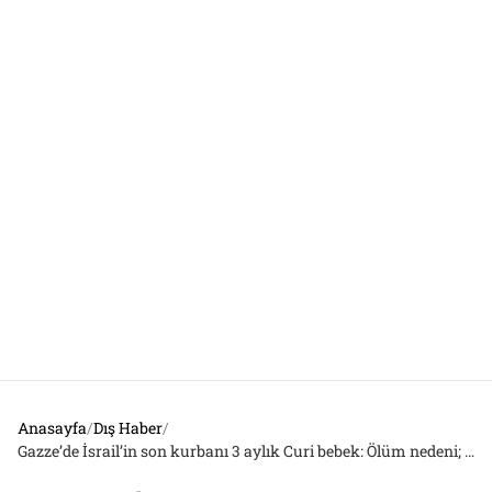
Anasayfa
/
Dış Haber
/
Gazze’de İsrail’in son kurbanı 3 aylık Curi bebek: Ölüm nedeni; şiddetli yetersiz beslenme ve susuzluk