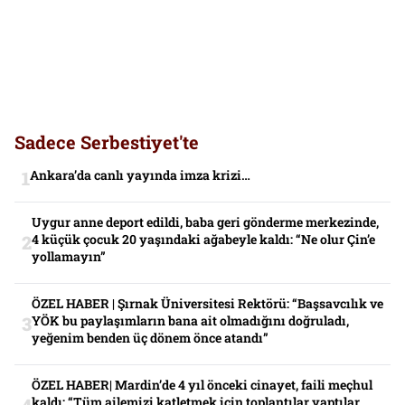
Sadece Serbestiyet'te
Ankara’da canlı yayında imza krizi…
Uygur anne deport edildi, baba geri gönderme merkezinde,
4 küçük çocuk 20 yaşındaki ağabeyle kaldı: “Ne olur Çin’e
yollamayın”
ÖZEL HABER | Şırnak Üniversitesi Rektörü: “Başsavcılık ve
YÖK bu paylaşımların bana ait olmadığını doğruladı,
yeğenim benden üç dönem önce atandı”
ÖZEL HABER| Mardin’de 4 yıl önceki cinayet, faili meçhul
kaldı: “Tüm ailemizi katletmek için toplantılar yaptılar.