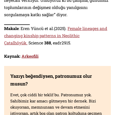
heyecan vericiydi. Umuyoruz ki bu çalışma, günümüz
toplumlarının değişmez olduğu yanılgısını
sorgulamaya katkı sağlar” diyor.
Makale
: Eren Yüncü et al.(2025).
Female lineages and
changing kinship patterns in Neolithic
Çatalhöyük.
Science
388
, eadr2915.
Kaynak:
Arkeofili
Yazıyı beğendiysen, patronumuz olur
musun?
Evet, çok ciddi bir teklif bu. Patronumuz yok.
Sahibimiz kar amacı gütmeyen bir dernek. Bizi
okuyorsan, memnunsan ve devam etmesini
istiyorsan, artık boş olan patron koltuğuna geçmen