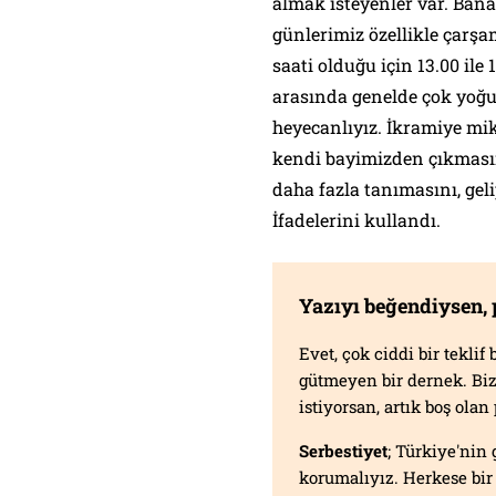
almak isteyenler var. Bana
günlerimiz özellikle çarş
saati olduğu için 13.00 ile 1
arasında genelde çok yoğu
heyecanlıyız. İkramiye mi
kendi bayimizden çıkmasını
daha fazla tanımasını, geli
İfadelerini kullandı.
Yazıyı beğendiysen,
Evet, çok ciddi bir tekli
gütmeyen bir dernek. B
istiyorsan, artık boş ola
Serbestiyet
; Türkiye'nin 
korumalıyız. Herkese bir 