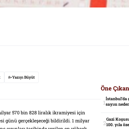
t
Yazıyı Büyüt
Öne Çıkan
İstanbul’da 
sayısı neden
ilyar 570 bin 828 liralık ikramiyesi için
Gazi Koşusu
i günü gerçekleşeceği bildirildi. 1 milyar
100. yıla öz
ans oyunları tarihinde verilen en yüksek