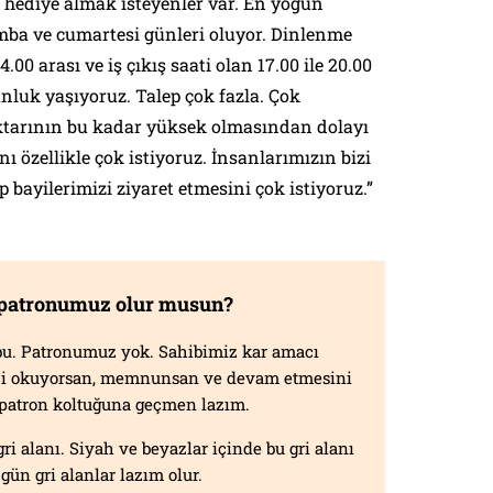
 hediye almak isteyenler var. En yoğun
amba ve cumartesi günleri oluyor. Dinlenme
4.00 arası ve iş çıkış saati olan 17.00 ile 20.00
nluk yaşıyoruz. Talep çok fazla. Çok
ktarının bu kadar yüksek olmasından dolayı
 özellikle çok istiyoruz. İnsanlarımızın bizi
p bayilerimizi ziyaret etmesini çok istiyoruz.”
 patronumuz olur musun?
f bu. Patronumuz yok. Sahibimiz kar amacı
izi okuyorsan, memnunsan ve devam etmesini
n patron koltuğuna geçmen lazım.
gri alanı. Siyah ve beyazlar içinde bu gri alanı
gün gri alanlar lazım olur.