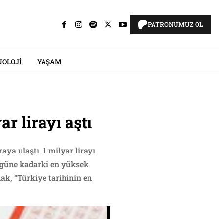
PATRONUMUZ OL
NOLOJI
YAŞAM
r lirayı aştı
aya ulaştı. 1 milyar lirayı
ugüne kadarki en yüksek
nak, “Türkiye tarihinin en