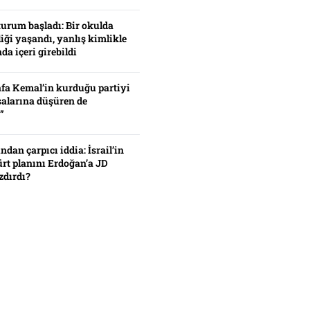
turum başladı: Bir okulda
iği yaşandı, yanlış kimlikle
da içeri girebildi
fa Kemal’in kurduğu partiyi
alarına düşüren de
”
ından çarpıcı iddia: İsrail’in
ürt planını Erdoğan’a JD
zdırdı?