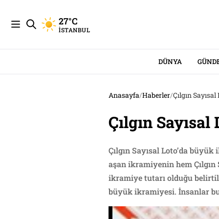
27°C
İSTANBUL
DÜNYA
GÜND
Anasayfa
/
Haberler
/
Çılgın Sayısal
Çılgın Sayısal 
Çılgın Sayısal Loto’da büyük i
aşan ikramiyenin hem Çılgın 
ikramiye tutarı olduğu belirti
büyük ikramiyesi. İnsanlar bu