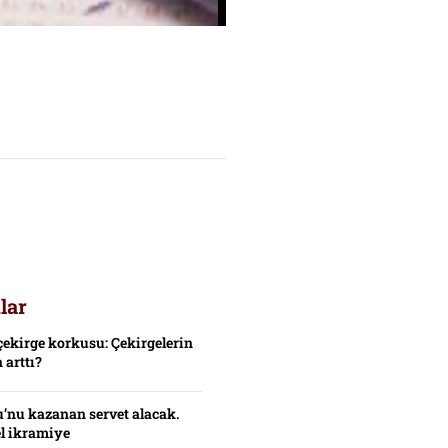
lar
çekirge korkusu: Çekirgelerin
 arttı?
’nu kazanan servet alacak.
el ikramiye