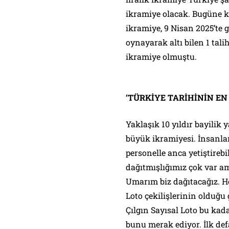
ikramiye olacak. Bugüne k
ikramiye, 9 Nisan 2025’te 
oynayarak altı bilen 1 tali
ikramiye olmuştu.
‘TÜRKİYE TARİHİNİN EN
Yaklaşık 10 yıldır bayilik
büyük ikramiyesi. İnsanlar
personelle anca yetiştirebi
dağıtmışlığımız çok var a
Umarım biz dağıtacağız. He
Loto çekilişlerinin olduğu
Çılgın Sayısal Loto bu kad
bunu merak ediyor. İlk de