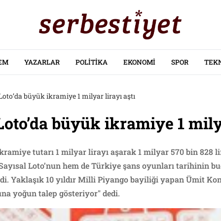
EM
YAZARLAR
POLITIKA
EKONOMI
SPOR
TEK
 Loto’da büyük ikramiye 1 milyar lirayı aştı
Loto’da büyük ikramiye 1 milya
kramiye tutarı 1 milyar lirayı aşarak 1 milyar 570 bin 828 lir
Sayısal Loto’nun hem de Türkiye şans oyunları tarihinin b
ldi. Yaklaşık 10 yıldır Milli Piyango bayiliği yapan Ümit Ko
na yoğun talep gösteriyor" dedi.