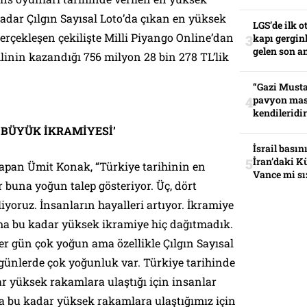
adar Çılgın Sayısal Loto’da çıkan en yüksek
LGS’de ilk o
gerçekleşen çekilişte Milli Piyango Online’dan
kapı gerginl
gelen son an
hlinin kazandığı 756 milyon 28 bin 278 TL’lik
“Gazi Musta
pavyon mas
kendileridir
 BÜYÜK İKRAMİYESİ’
İsrail basın
İran’daki K
 yapan Ümit Konak, “Türkiye tarihinin en
Vance mi sı
 buna yoğun talep gösteriyor. Üç, dört
liyoruz. İnsanların hayalleri artıyor. İkramiye
ma bu kadar yüksek ikramiye hiç dağıtmadık.
r gün çok yoğun ama özellikle Çılgın Sayısal
 günlerde çok yoğunluk var. Türkiye tarihinde
ar yüksek rakamlara ulaştığı için insanlar
fa bu kadar yüksek rakamlara ulaştığımız için