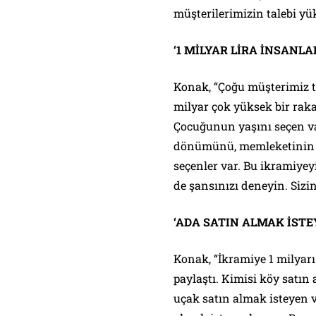
müşterilerimizin talebi yü
‘1 MİLYAR LİRA İNSANL
Konak, “Çoğu müşterimiz to
milyar çok yüksek bir rak
Çocuğunun yaşını seçen var
dönümünü, memleketinin p
seçenler var. Bu ikramiye
de şansınızı deneyin. Sizi
‘ADA SATIN ALMAK İSTE
Konak, “İkramiye 1 milyarı
paylaştı. Kimisi köy satın 
uçak satın almak isteyen v