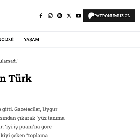
PATRONUMUZ OL
NOLOJI
YAŞAM
bulamadı’
en Türk
gitti. Gazeteciler, Uygur
tasından çıkarak 'yüz tanıma
, ‘iyi iş puanı’na göre
pkiyi çeken “toplama