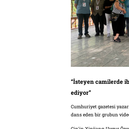
“İsteyen camilerde ib
ediyor”
Cumhuriyet gazetesi yazar
dans eden bir grubun vide
Çin'in Xinjiang-Uygur Öze