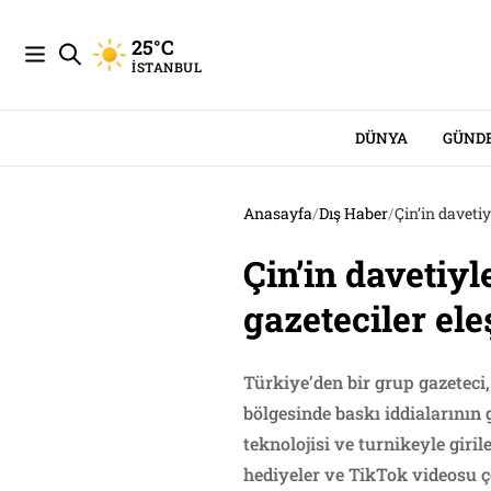
25°C
İSTANBUL
DÜNYA
GÜND
Anasayfa
/
Dış Haber
/
Çin’in daveti
Çin’in davetiy
gazeteciler ele
Türkiye’den bir grup gazeteci,
bölgesinde baskı iddialarının
teknolojisi ve turnikeyle giri
hediyeler ve TikTok videosu ç