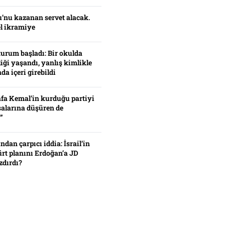
’nu kazanan servet alacak.
el ikramiye
turum başladı: Bir okulda
iği yaşandı, yanlış kimlikle
da içeri girebildi
fa Kemal’in kurduğu partiyi
alarına düşüren de
”
ından çarpıcı iddia: İsrail’in
ürt planını Erdoğan’a JD
zdırdı?