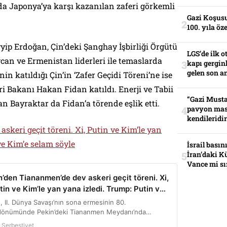
da Japonya’ya karşı kazanılan zaferi görkemli
Gazi Koşusu
100. yıla öz
p Erdoğan, Çin’deki Şanghay İşbirliği Örgütü
LGS’de ilk o
can ve Ermenistan liderleri ile temaslarda
kapı gerginl
gelen son an
in katıldığı Çin’in ‘Zafer Geçidi Töreni’ne ise
ri Bakanı Hakan Fidan katıldı. Enerji ve Tabii
“Gazi Musta
 Bayraktar da Fidan’a törende eşlik etti.
pavyon mas
kendileridir
skeri geçit töreni. Xi, Putin ve Kim’le yan
ve Kim’e selam söyle
İsrail basın
İran’daki K
Vance mi sı