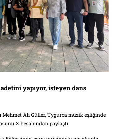
adetini yapıyor, isteyen dans
ı Mehmet Ali Güller, Uygurca müzik eşliğinde
osunu X hesabından paylaştı.
rk Bölgesinde, çarşı girişindeki meydanda