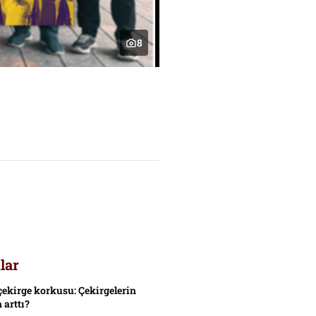
8
lar
çekirge korkusu: Çekirgelerin
 arttı?