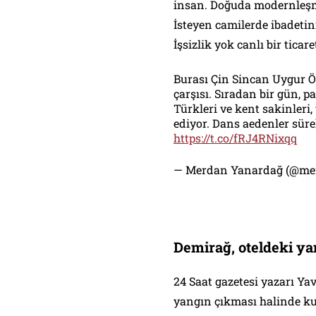
insan. Doğuda modernleşme
İsteyen camilerde ibadetini
İşsizlik yok canlı bir ticar
Burası Çin Sincan Uygur Ö
çarşısı. Sıradan bir gün, p
Türkleri ve kent sakinleri
ediyor. Dans aedenler süre
https://t.co/fRJ4RNixqq
— Merdan Yanardağ (@me
Demirağ, oteldeki y
24 Saat gazetesi yazarı Ya
yangın çıkması halinde ku