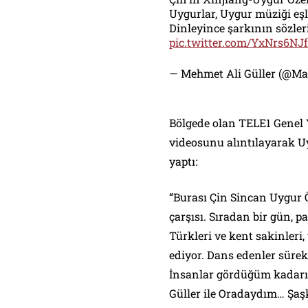
Uygurlar, Uygur müziği eşl
Dinleyince şarkının sözler
pic.twitter.com/YxNrs6NJ
— Mehmet Ali Güller (@Ma
Bölgede olan TELE1 Genel
videosunu alıntılayarak U
yaptı:
“Burası Çin Sincan Uygur 
çarşısı. Sıradan bir gün, p
Türkleri ve kent sakinleri
ediyor. Dans edenler sürekl
İnsanlar gördüğüm kadarı
Güller ile Oradaydım… Şaşk