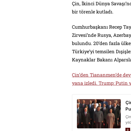
Çin, İkinci Dünya Savaşı’n
bir törenle kutladı.
Cumhurbaşkanı Recep Tayyi
Zirvesi’nde Rusya, Azerbay
bulundu. 20’den fazla ülken
Türkiye’yi temsilen Dışişle
Kaynaklar Bakanı Alparslan
Çin’den Tiananmen’de dev a
yana izledi. Trump: Putin 