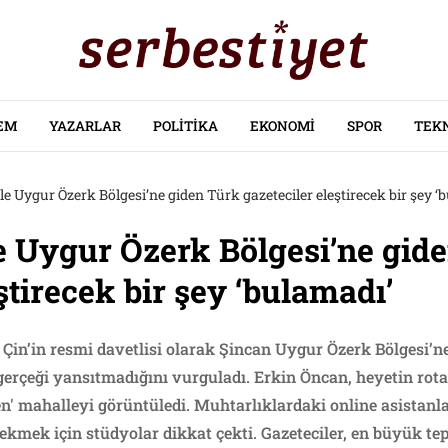
EM
YAZARLAR
POLITIKA
EKONOMI
SPOR
TEK
yle Uygur Özerk Bölgesi’ne giden Türk gazeteciler eleştirecek bir şey ‘
le Uygur Özerk Bölgesi’ne gid
ştirecek bir şey ‘bulamadı’
 Çin’in resmi davetlisi olarak Şincan Uygur Özerk Bölgesi’ne 
 gerçeği yansıtmadığını vurguladı. Erkin Öncan, heyetin ro
len' mahalleyi görüntüledi. Muhtarlıklardaki online asistanlar
ekmek için stüdyolar dikkat çekti. Gazeteciler, en büyük te