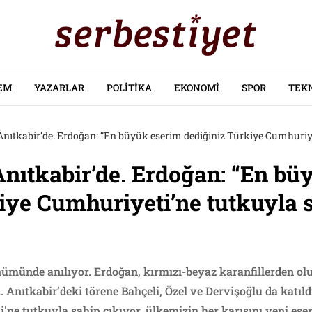
EM
YAZARLAR
POLITIKA
EKONOMI
SPOR
TEK
Anıtkabir’de. Erdoğan: “En büyük eserim dediğiniz Türkiye Cumhuriye
Anıtkabir’de. Erdoğan: “En bü
iye Cumhuriyeti’ne tutkuyla 
ümünde anılıyor. Erdoğan, kırmızı-beyaz karanfillerden oluş
. Anıtkabir’deki törene Bahçeli, Özel ve Dervişoğlu da katıl
'ne tutkuyla sahip çıkıyor, ülkemizin her karışını yeni ese