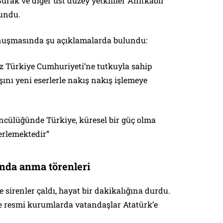
rak ve diğer üst düzey yetkililer Anıtkabir
lundu.
nuşmasında şu açıklamalarda bulundu:
z Türkiye Cumhuriyeti’ne tutkuyla sahip
şını yeni eserlerle nakış nakış işlemeye
öncülüğünde Türkiye, küresel bir güç olma
erlemektedir”
ında anma törenleri
e sirenler çaldı, hayat bir dakikalığına durdu.
e resmi kurumlarda vatandaşlar Atatürk’e