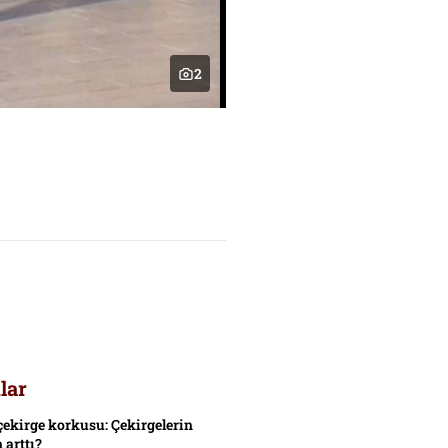
2
lar
çekirge korkusu: Çekirgelerin
 arttı?