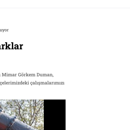
nıyor
arklar
kanı Mimar Görkem Duman,
hçelerimizdeki çalışmalarımızı