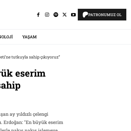
PATRONUMUZ OL
NOLOJI
YAŞAM
ti’ne tutkuyla sahip çıkıyoruz”
yük eserim
sahip
an ay yıldızlı çelengi
dı. Erdoğan: "En büyük eserim
rlerle nakış nakış işlemeye