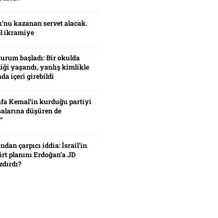
’nu kazanan servet alacak.
el ikramiye
turum başladı: Bir okulda
iği yaşandı, yanlış kimlikle
da içeri girebildi
fa Kemal’in kurduğu partiyi
alarına düşüren de
”
ından çarpıcı iddia: İsrail’in
ürt planını Erdoğan’a JD
zdırdı?