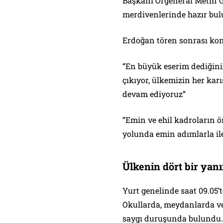
Başkanı Orgeneral Metin Gü
merdivenlerinde hazır bu
Erdoğan tören sonrası ko
“En büyük eserim dediğini
çıkıyor, ülkemizin her karı
devam ediyoruz”
“Emin ve ehil kadroların 
yolunda emin adımlarla il
Ülkenin dört bir yan
Yurt genelinde saat 09.05’t
Okullarda, meydanlarda v
saygı duruşunda bulundu.