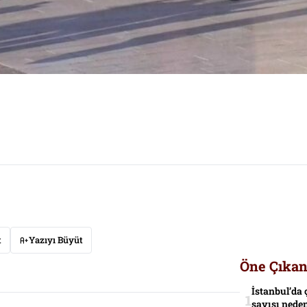
t
Yazıyı Büyüt
Öne Çıkan
İstanbul’da 
sayısı neden