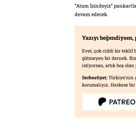
“Atam İzindeyiz” pankartl
devam edecek.
Yazıyı beğendiysen,
Evet, çok ciddi bir tekli
gütmeyen bir dernek. B
istiyorsan, artık boş ola
Serbestiyet
; Türkiye'nin 
korumalıyız. Herkese bir 