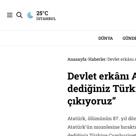
25°C
İSTANBUL
DÜNYA
GÜND
Anasayfa
/
Haberler
/
Devlet erkânı 
Devlet erkânı 
dediğiniz Türk
çıkıyoruz”
Atatürk, ölümünün 87. yıl dön
Atatürk’ün mozolesine bıraktı
dediğiniz Türkiye Cumhuriyeti