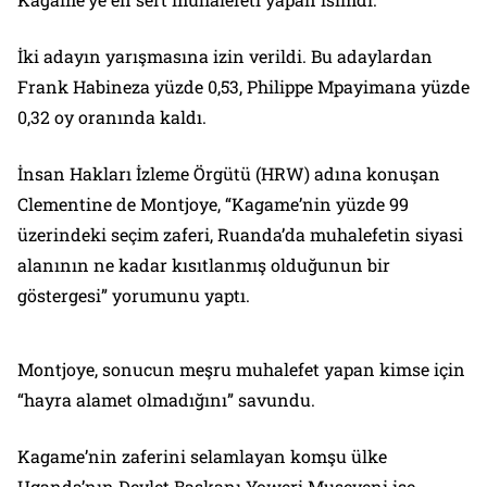
İki adayın yarışmasına izin verildi. Bu adaylardan
Frank Habineza yüzde 0,53, Philippe Mpayimana yüzde
0,32 oy oranında kaldı.
İnsan Hakları İzleme Örgütü (HRW) adına konuşan
Clementine de Montjoye, “Kagame’nin yüzde 99
üzerindeki seçim zaferi, Ruanda’da muhalefetin siyasi
alanının ne kadar kısıtlanmış olduğunun bir
göstergesi” yorumunu yaptı.
Montjoye, sonucun meşru muhalefet yapan kimse için
“hayra alamet olmadığını” savundu.
Kagame’nin zaferini selamlayan komşu ülke
Uganda’nın Devlet Başkanı Yoweri Museveni ise,