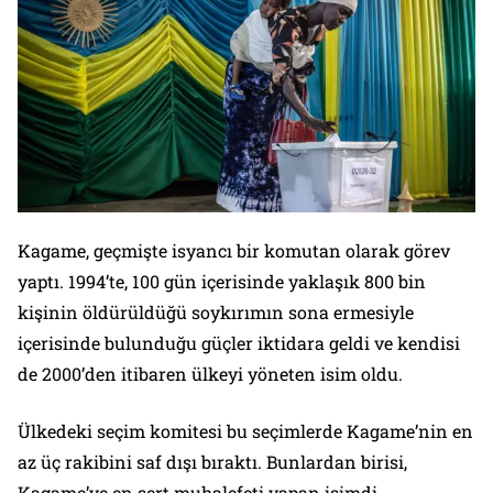
Kagame, geçmişte isyancı bir komutan olarak görev
yaptı. 1994’te, 100 gün içerisinde yaklaşık 800 bin
kişinin öldürüldüğü soykırımın sona ermesiyle
içerisinde bulunduğu güçler iktidara geldi ve kendisi
de 2000’den itibaren ülkeyi yöneten isim oldu.
Ülkedeki seçim komitesi bu seçimlerde Kagame’nin en
az üç rakibini saf dışı bıraktı. Bunlardan birisi,
Kagame’ye en sert muhalefeti yapan isimdi.