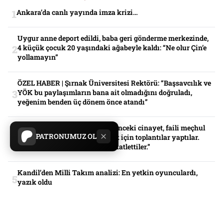
Ankara’da canlı yayında imza krizi…
Uygur anne deport edildi, baba geri gönderme merkezinde,
4 küçük çocuk 20 yaşındaki ağabeyle kaldı: “Ne olur Çin’e
yollamayın”
ÖZEL HABER | Şırnak Üniversitesi Rektörü: “Başsavcılık ve
YÖK bu paylaşımların bana ait olmadığını doğruladı,
yeğenim benden üç dönem önce atandı”
ÖZEL HABER| Mardin’de 4 yıl önceki cinayet, faili meçhul
PATRONUMUZ OL
kaldı: “Tüm ailemizi katletmek için toplantılar yaptılar.
Dedemi yaralayıp işkenceyle katlettiler.”
Kandil’den Milli Takım analizi: En yetkin oyunculardı,
yazık oldu