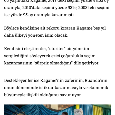
66 yaşındaki Kagame, 2017’deki seçimi yüzde 98,63 oy
oranıyla, 2010’daki seçimi yüzde 93’le, 2003’teki seçimi
ise yüzde 95 oy oranıyla kazanmıştı.
Böylece kendisine ait rekoru kıraran Kagame beş yıl
daha ülkeyi yöneten isim olacak.
Kendisini eleştirenler, “otoriter” bir yönetim
sergilediğini söyleyerek ezici çoğunlukla seçim
kazanmasının “sürpriz olmadığını” dile getiriyor.
Destekleyenler ise Kagame’nin zaferinin, Ruanda’nın
onun döneminde istikrar kazanmasıyla ve ekonomik
büyümeyle ilişkili olduğunu savunuyor.