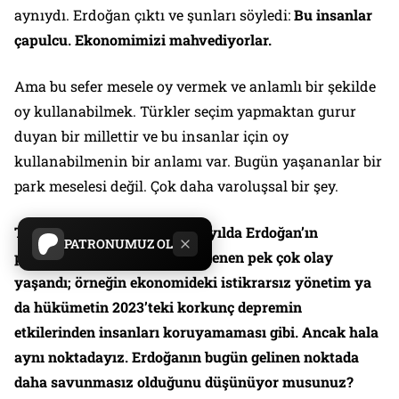
aynıydı. Erdoğan çıktı ve şunları söyledi:
Bu insanlar
çapulcu. Ekonomimizi mahvediyorlar.
Ama bu sefer mesele oy vermek ve anlamlı bir şekilde
oy kullanabilmek. Türkler seçim yapmaktan gurur
duyan bir millettir ve bu insanlar için oy
kullanabilmenin bir anlamı var. Bugün yaşananlar bir
park meselesi değil. Çok daha varoluşsal bir şey.
Türkiye’de son beş ya da altı yılda Erdoğan’ın
PATRONUMUZ OL
popülaritesini azaltması beklenen pek çok olay
yaşandı; örneğin ekonomideki istikrarsız yönetim ya
da hükümetin 2023’teki korkunç depremin
etkilerinden insanları koruyamaması gibi. Ancak hala
aynı noktadayız. Erdoğanın bugün gelinen noktada
daha savunmasız olduğunu düşünüyor musunuz?