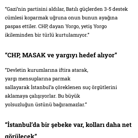
“Gazi’nin partisini aldılar, Batılı güçlerden 3-5 destek
cümlesi koparmak uğruna onun bunun ayağına
paspas ettiler. CHP, dayan Yorgo, yetiş Yorgo
ikileminden bir türlü kurtulamıyor.”
“
CHP, MASAK ve yarg
ı
y
ı
hedef al
ı
yor
”
“Devletin kurumlarına iftira atarak,
yargı mensuplarına parmak
sallayarak İstanbul’a çöreklenen suç örgütlerini
aklamaya çalışıyorlar. Bu büyük
yolsuzluğun üstünü bağıramazlar.”
“İstanbul’da bir şebeke var, kolları daha net
görülecek”