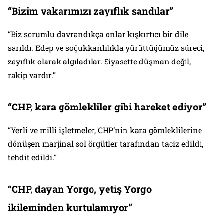
“
Bizim vakar
ı
m
ı
z
ı
zay
ı
fl
ı
k sand
ı
lar
”
“Biz sorumlu davrandıkça onlar kışkırtıcı bir dile
sarıldı. Edep ve soğukkanlılıkla yürüttüğümüz süreci,
zayıflık olarak algıladılar. Siyasette düşman değil,
rakip vardır.”
“
CHP, kara g
ö
mlekliler gibi hareket ediyor
”
“Yerli ve milli işletmeler, CHP’nin kara gömleklilerine
dönüşen marjinal sol örgütler tarafından taciz edildi,
tehdit edildi.”
“
CHP, dayan Yorgo, yeti
ş
Yorgo
ikileminden kurtulam
ı
yor
”