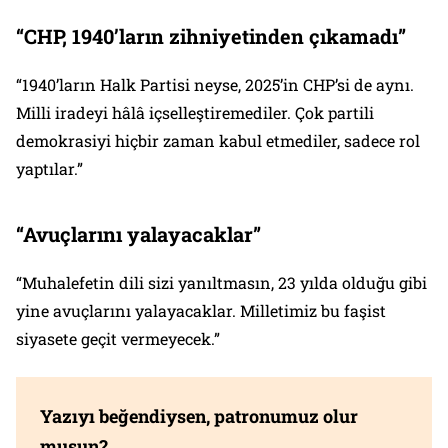
“
CHP, 1940
’
lar
ı
n zihniyetinden
çı
kamad
ı”
“1940’ların Halk Partisi neyse, 2025’in CHP’si de aynı.
Milli iradeyi hâlâ içselleştiremediler. Çok partili
demokrasiyi hiçbir zaman kabul etmediler, sadece rol
yaptılar.”
“
Avu
ç
lar
ı
n
ı
yalayacaklar
”
“Muhalefetin dili sizi yanıltmasın, 23 yılda olduğu gibi
yine avuçlarını yalayacaklar. Milletimiz bu faşist
siyasete geçit vermeyecek.”
Yazıyı beğendiysen, patronumuz olur
musun?