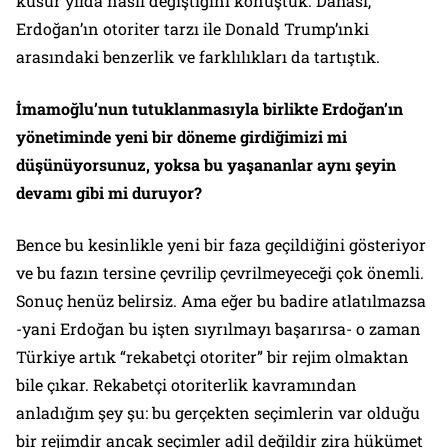
küsur yılda nasıl değiştiğini konuştuk. Dahası,
Erdoğan’ın otoriter tarzı ile Donald Trump’ınki
arasındaki benzerlik ve farklılıkları da tartıştık.
İmamoğlu’nun tutuklanmasıyla birlikte Erdoğan’ın
yönetiminde yeni bir döneme girdiğimizi mi
düşünüyorsunuz, yoksa bu yaşananlar aynı şeyin
devamı gibi mi duruyor?
Bence bu kesinlikle yeni bir faza geçildiğini gösteriyor
ve bu fazın tersine çevrilip çevrilmeyeceği çok önemli.
Sonuç henüz belirsiz. Ama eğer bu badire atlatılmazsa
-yani Erdoğan bu işten sıyrılmayı başarırsa- o zaman
Türkiye artık “rekabetçi otoriter” bir rejim olmaktan
bile çıkar. Rekabetçi otoriterlik kavramından
anladığım şey şu: bu gerçekten seçimlerin var olduğu
bir rejimdir ancak seçimler adil değildir zira hükümet