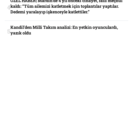
ÖZEL HABER| Mardin’de 4 yıl önceki cinayet, faili meçhul
kaldı: “Tüm ailemizi katletmek için toplantılar yaptılar.
Dedemi yaralayıp işkenceyle katlettiler.”
Kandil’den Milli Takım analizi: En yetkin oyunculardı,
yazık oldu