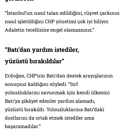
“İstanbul’un nasıl talan edildiğini, rüşvet çarkının
nasıl işletildiğini CHP yönetimi çok iyi biliyor.
Adaletin tecellisine engel olamazsınız.”
“
Bat
ı’
dan yard
ı
m istediler,
y
ü
z
ü
st
ü
b
ı
rak
ı
ld
ı
lar
”
Erdoğan, CHP’nin Batı’dan destek arayışlarının
sonuçsuz kaldığını söyledi: “Sırf
yolsuzluklarını savunmak için kendi ülkesini
Batı’ya şikâyet edenler yardım alamadı,
yüzüstü bırakıldı. Yolsuzluklarına Batı’daki
dostlarını da ortak etmek istediler ama
başaramadılar.”