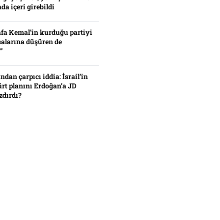
da içeri girebildi
fa Kemal’in kurduğu partiyi
alarına düşüren de
”
ından çarpıcı iddia: İsrail’in
ürt planını Erdoğan’a JD
zdırdı?