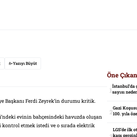
t
Yazıyı Büyüt
Öne Çıkan
İstanbul’da 
sayısı neden
e Başkanı Ferdi Zeyrek’in durumu kritik.
Gazi Koşusu
100. yıla öz
si’ndeki evinin bahçesindeki havuzda oluşan
 kontrol etmek istedi ve o sırada elektrik
LGS’de ilk o
kapı gerginl