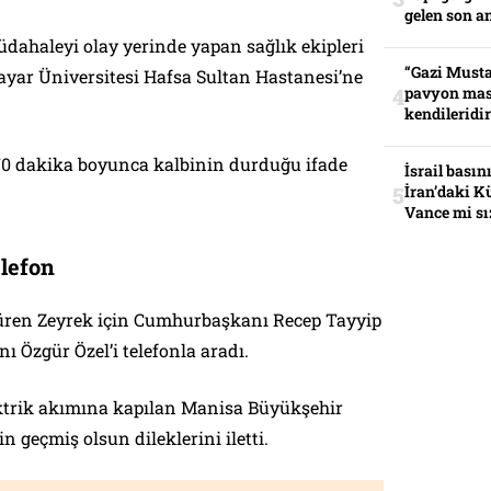
gelen son an
üdahaleyi olay yerinde yapan sağlık ekipleri
“Gazi Musta
ayar Üniversitesi Hafsa Sultan Hastanesi’ne
pavyon mas
kendileridir
70 dakika boyunca kalbinin durduğu ifade
İsrail basın
İran’daki K
Vance mi sı
elefon
üren Zeyrek için Cumhurbaşkanı Recep Tayyip
 Özgür Özel’i telefonla aradı.
ektrik akımına kapılan Manisa Büyükşehir
n geçmiş olsun dileklerini iletti.