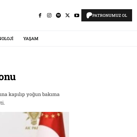
PATRONUMUZ OL
NOLOJI
YAŞAM
fonu
mına kapılıp yoğun bakıma
ti.