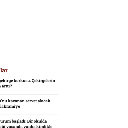
lar
çekirge korkusu: Çekirgelerin
 arttı?
’nu kazanan servet alacak.
el ikramiye
turum başladı: Bir okulda
iği yaşandı, yanlış kimlikle