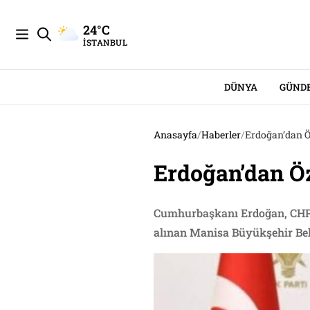
24°C
İSTANBUL
DÜNYA
GÜND
Anasayfa
/
Haberler
/
Erdoğan’dan Ö
Erdoğan’dan Öz
Cumhurbaşkanı Erdoğan, CHP l
alınan Manisa Büyükşehir Beled