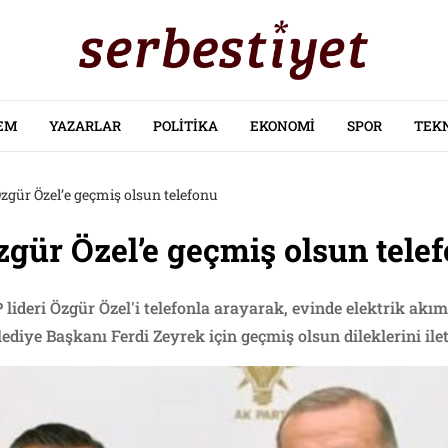
EM
YAZARLAR
POLITIKA
EKONOMI
SPOR
TEK
zgür Özel’e geçmiş olsun telefonu
gür Özel’e geçmiş olsun tele
ideri Özgür Özel'i telefonla arayarak, evinde elektrik akı
iye Başkanı Ferdi Zeyrek için geçmiş olsun dileklerini ilet