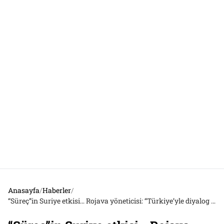
Anasayfa
/
Haberler
/
“Süreç”in Suriye etkisi… Rojava yöneticisi: “Türkiye’yle diyalog adımları atıldı; Türkiye’den bize saldırı yok”