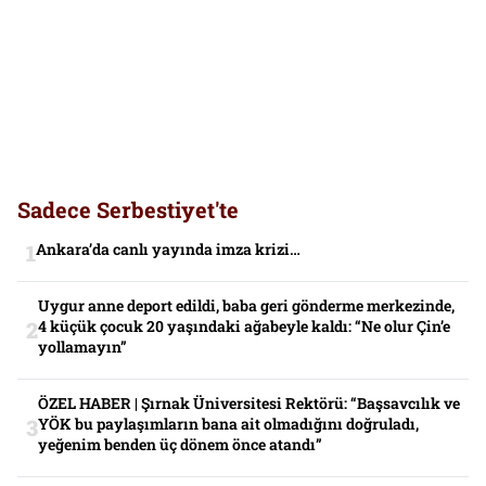
Sadece Serbestiyet'te
Ankara’da canlı yayında imza krizi…
Uygur anne deport edildi, baba geri gönderme merkezinde,
4 küçük çocuk 20 yaşındaki ağabeyle kaldı: “Ne olur Çin’e
yollamayın”
ÖZEL HABER | Şırnak Üniversitesi Rektörü: “Başsavcılık ve
YÖK bu paylaşımların bana ait olmadığını doğruladı,
yeğenim benden üç dönem önce atandı”