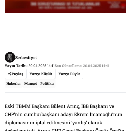
Serbestiyet
Yayın Tarihi:
20.04.2025 14:41
Son Güncelleme:
20.04.2025 14:41
Paylaş
Yazıyı Küçült
Yazıyı Büyüt
Haberler
Manşet
Politika
Eski TBMM Başkanı Bülent Arınç, İBB Başkanı ve
CHP’nin cumhurbaşkanı adayı Ekrem İmamoğlu’nun
diplomasının iptal edilmesini ‘yanlış’ olarak
değerlendirdi. Arınç, CHP Genel Başkanı Özgür Özel’in