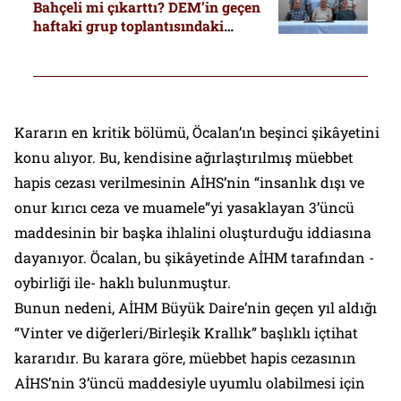
Bahçeli mi çıkarttı? DEM’in geçen
haftaki grup toplantısındaki
“statü” detayı
Kararın en kritik bölümü, Öcalan’ın beşinci şikâyetini
konu alıyor. Bu, kendisine ağırlaştırılmış müebbet
hapis cezası verilmesinin AİHS’nin “insanlık dışı ve
onur kırıcı ceza ve muamele”yi yasaklayan 3’üncü
maddesinin bir başka ihlalini oluşturduğu iddiasına
dayanıyor. Öcalan, bu şikâyetinde AİHM tarafından -
oybirliği ile- haklı bulunmuştur.
Bunun nedeni, AİHM Büyük Daire’nin geçen yıl aldığı
“Vinter ve diğerleri/Birleşik Krallık” başlıklı içtihat
kararıdır. Bu karara göre, müebbet hapis cezasının
AİHS’nin 3’üncü maddesiyle uyumlu olabilmesi için