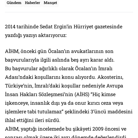
Gündem
Haberler
Manşet
2014 tarihinde Sedat Ergin’in Hürriyet gazetesinde
yazdığı yazıyı aktarıyoruz:
AİHM, önceki gün Öcalan’ın avukatlarının son
başvurularıyla ilgili aslında beş ayrı karar aldı.
Bu başvurular ağırlıklı olarak Öcalan’ın İmralı
Adası’ndaki koşullarını konu alıyordu. Akosterinı,
Türkiye’nin, İmralı’daki koşullar nedeniyle Avrupa
İnsan Hakları Sözleşmesi’nin (AİHS) “Hiç kimse
işkenceye, insanlık dışı ya da onur kırıcı ceza veya
işlemlere tabi tutulamaz” şeklindeki 3’üncü maddesini
ihlal ettiğini ileri sürdü.
AİHM, yaptığı incelemede bu şikâyeti 2009 öncesi ve
sonrası olmak üzere iki ayrı dönemde değerlendirdi,