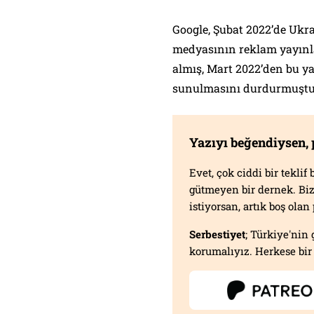
Google, Şubat 2022’de Ukra
medyasının reklam yayınl
almış, Mart 2022’den bu y
sunulmasını durdurmuştu
Yazıyı beğendiysen,
Evet, çok ciddi bir tekli
gütmeyen bir dernek. B
istiyorsan, artık boş ola
Serbestiyet
; Türkiye'nin 
korumalıyız. Herkese bir 