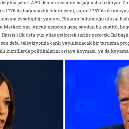
delphia şehri, ABD demokrasisinin beşiği kabul ediliyor. Zi
nce 1776’da bağımsızlık bildirgesini, sonra 1787’de de anay
 binasına evsahipliği yapıyor. Binanın bulunduğu ulusal bağ
a Merkezi var. Ancak nispeten genç sayılan bu enstitü, b
arris’i ilk defa yüz yüze getirerek tarihe geçecek. İki baş
e son defa, televizyonda canlı yayınlanacak bir tartışma pro
klı kürsülerde politikalarını ortaya koyması, ya da koyama