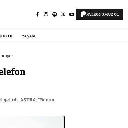
PATRONUMUZ OL
NOLOJI
YAŞAM
ulamıyor
telefon
l getirdi. ASTRA: ‘’Bunun