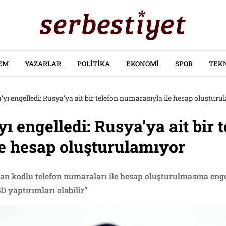
EM
YAZARLAR
POLITIKA
EKONOMI
SPOR
TEK
’yı engelledi: Rusya’ya ait bir telefon numarasıyla ile hesap oluştur
ı engelledi: Rusya’ya ait bir 
e hesap oluşturulamıyor
n kodlu telefon numaraları ile hesap oluşturulmasına enge
 yaptırımları olabilir’’