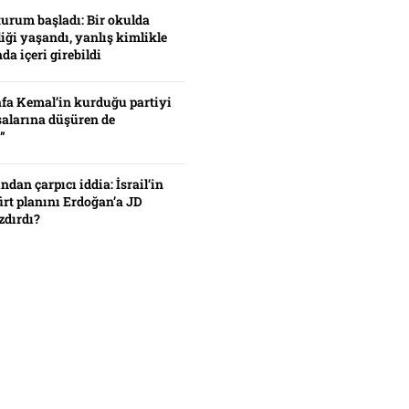
turum başladı: Bir okulda
iği yaşandı, yanlış kimlikle
da içeri girebildi
fa Kemal’in kurduğu partiyi
alarına düşüren de
”
ından çarpıcı iddia: İsrail’in
ürt planını Erdoğan’a JD
zdırdı?