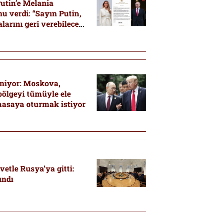
utin’e Melania
 verdi: “Sayın Putin,
arını geri verebilecek
eniyor: Moskova,
bölgeyi tümüyle ele
masaya oturmak istiyor
etle Rusya’ya gitti:
ındı