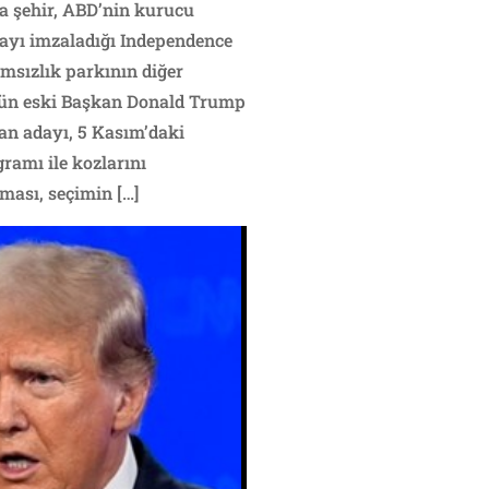
ra şehir, ABD’nin kurucu
asayı imzaladığı Independence
ımsızlık parkının diğer
ugün eski Başkan Donald Trump
kan adayı, 5 Kasım’daki
gramı ile kozlarını
ması, seçimin […]