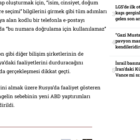
ap oluşturmak için, “isim, cinsiyet, doğum
LGS’de ilk o
fre seçimi’’ bilgilerini girmek gibi tüm adımları
kapı gerginl
gelen son an
 alan kodlu bir telefonla e-postayı
da “bu numara doğrulama için kullanılamaz’’
“Gazi Musta
pavyon mas
kendileridir
n gibi diğer bilişim şirketlerinin de
a’daki faaliyetlerini durduracağını
İsrail basın
İran’daki K
 gerçekleşmesi dikkat geçti.
Vance mi sı
ni almak üzere Rusya’da faaliyet gösteren
engelin sebebinin yeni ABD yaptırımları
irildi.