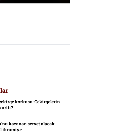
lar
çekirge korkusu: Çekirgelerin
 arttı?
’nu kazanan servet alacak.
el ikramiye