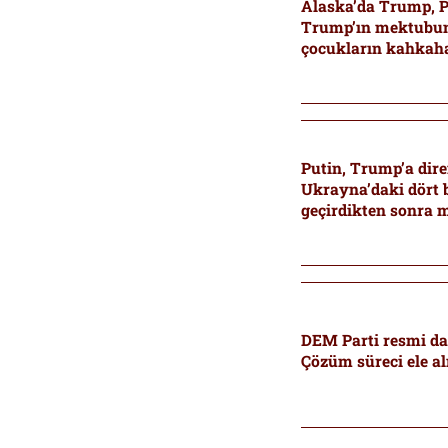
Alaska’da Trump, P
Trump’ın mektubunu
çocukların kahkahal
tek kişi sizsiniz”
Putin, Trump’a dir
Ukrayna’daki dört 
geçirdikten sonra 
DEM Parti resmi dav
Çözüm süreci ele al