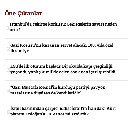
Öne Çıkanlar
İstanbul’da çekirge korkusu: Çekirgelerin sayısı neden
arttı?
Gazi Koşusu’nu kazanan servet alacak. 100. yıla özel
ikramiye
LGS’de ilk oturum başladı: Bir okulda kapı gerginliği
yaşandı, yanlış kimlikle gelen son anda içeri girebildi
“Gazi Mustafa Kemal’in kurduğu partiyi pavyon
masalarına düşüren de kendileridir”
İsrail basınından çarpıcı iddia: İsrail’in İran’daki Kürt
planını Erdoğan’a JD Vance mi sızdırdı?