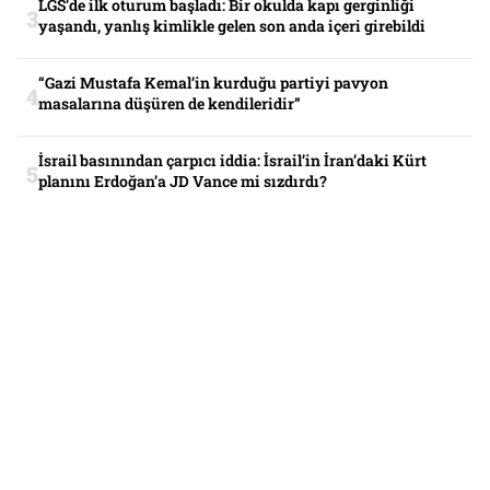
LGS’de ilk oturum başladı: Bir okulda kapı gerginliği
yaşandı, yanlış kimlikle gelen son anda içeri girebildi
“Gazi Mustafa Kemal’in kurduğu partiyi pavyon
masalarına düşüren de kendileridir”
İsrail basınından çarpıcı iddia: İsrail’in İran’daki Kürt
planını Erdoğan’a JD Vance mi sızdırdı?