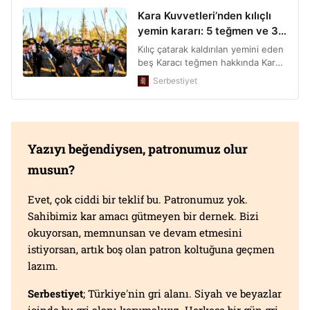
Yazıyı beğendiysen, patronumuz olur
musun?
Evet, çok ciddi bir teklif bu. Patronumuz yok.
Sahibimiz kar amacı gütmeyen bir dernek. Bizi
okuyorsan, memnunsan ve devam etmesini
istiyorsan, artık boş olan patron koltuğuna geçmen
lazım.
Serbestiyet
; Türkiye'nin gri alanı. Siyah ve beyazlar
içinde bu gri alanı korumalıyız. Herkese bir gün gri