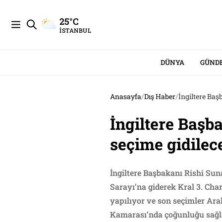
25°C
İSTANBUL
DÜNYA
GÜND
Anasayfa
/
Dış Haber
/
İngiltere Baş
İngiltere Başb
seçime gidilec
İngiltere Başbakanı Rishi Su
Sarayı’na giderek Kral 3. Char
yapılıyor ve son seçimler Ara
Kamarası’nda çoğunluğu sağla