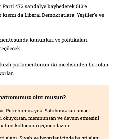
 Parti 473 sandalye kaybederek 513’e
r kısmı da Liberal Demokratlara, Yeşiller’e ve
amentosunda kanunları ve politikaları
seçilecek.
rkezli parlamentonun iki meclisinden biri olan
orlar.
 patronumuz olur musun?
f bu. Patronumuz yok. Sahibimiz kar amacı
izi okuyorsan, memnunsan ve devam etmesini
n patron koltuğuna geçmen lazım.
gri alanı. Siyah ve beyazlar içinde bu gri alanı