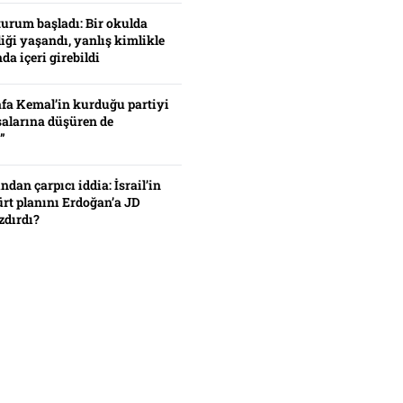
turum başladı: Bir okulda
iği yaşandı, yanlış kimlikle
da içeri girebildi
fa Kemal’in kurduğu partiyi
alarına düşüren de
”
ından çarpıcı iddia: İsrail’in
ürt planını Erdoğan’a JD
zdırdı?