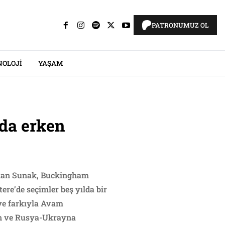
PATRONUMUZ OL
NOLOJI
YAŞAM
’da erken
bakan Sunak, Buckingham
ere’de seçimler beş yılda bir
lye farkıyla Avam
’in ve Rusya-Ukrayna