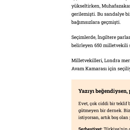
yükseltirken, Muhafazakar
gerilemişti. Bu sandalye bi
bağımsızlara geçmişti.
Seçimlerde, İngiltere parl
belirleyen 650 milletvekili 
Milletvekilleri, Londra me
Avam Kamarası için seçiliy
Yazıyı beğendiysen,
Evet, çok ciddi bir tekli
gütmeyen bir dernek. B
istiyorsan, artık boş ola
Serbestiyet
; Türkiye'nin 