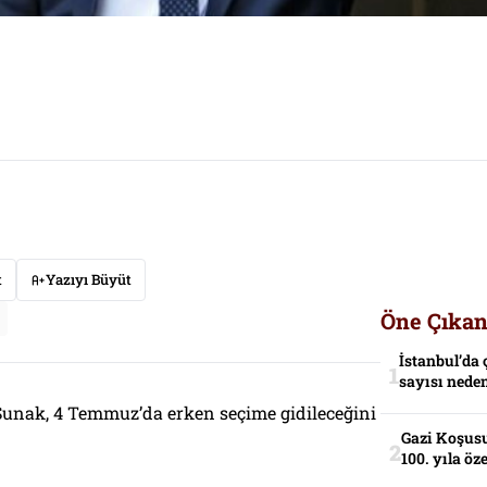
t
Yazıyı Büyüt
Öne Çıkan
İstanbul’da 
sayısı neden
 Sunak, 4 Temmuz’da erken seçime gidileceğini
Gazi Koşusu
100. yıla öz