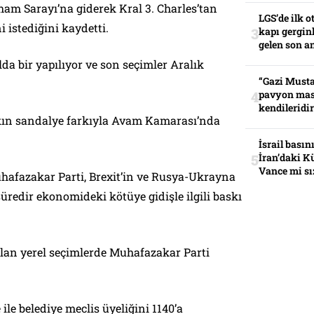
m Sarayı’na giderek Kral 3. Charles’tan
LGS’de ilk o
istediğini kaydetti.
kapı gerginl
gelen son an
ılda bir yapılıyor ve son seçimler Aralık
“Gazi Musta
pavyon mas
kendileridir
kın sandalye farkıyla Avam Kamarası’nda
İsrail basın
İran’daki K
Vance mi sı
uhafazakar Parti, Brexit’in ve Rusya-Ukrayna
süredir ekonomideki kötüye gidişle ilgili baskı
pılan yerel seçimlerde Muhafazakar Parti
 ile belediye meclis üyeliğini 1140’a