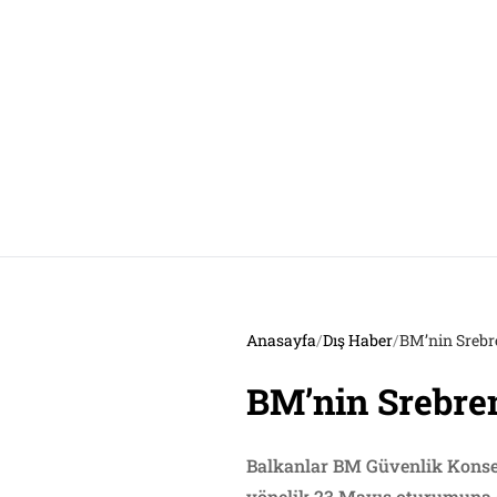
Anasayfa
/
Dış Haber
/
BM’nin Srebren
BM’nin Srebreni
Balkanlar BM Güvenlik Konse
yönelik 23 Mayıs oturumuna o