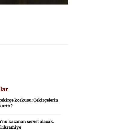
lar
çekirge korkusu: Çekirgelerin
 arttı?
’nu kazanan servet alacak.
el ikramiye