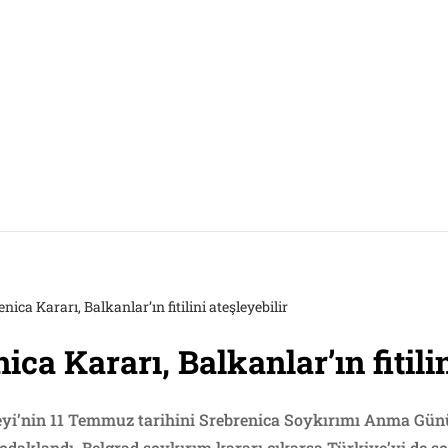
ica Kararı, Balkanlar’ın fitilini ateşleyebilir
ca Kararı, Balkanlar’ın fitilin
yi’nin 11 Temmuz tarihini Srebrenica Soykırımı Anma Günü
daklandı. Belgrad soykırım kararı çıkarsa Türkiye’yi de s