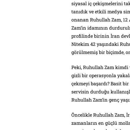
siyasal iç çekişmelerini t
tanıdık ve etkili medya si
onanan Ruhullah Zam, 12 A
Zam’in idamının durdurul
profilinde birinin İran de
Nitekim 42 yaşındaki Ruh
görülmemiş bir biçimde, o
Peki, Ruhullah Zam kimdi 
gizli bir operasyonla yaka
çekmeyi başardı? Basit bir
servisin durduğu kullanışl
Ruhullah Zam’in genç yaşın
Öncelikle Ruhullah Zam, İr
zamanların en güçlü molla