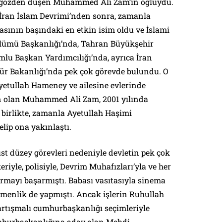
 gözden düşen Muhammed Ali Zam’in oğluydu.
ran İslam Devrimi’nden sonra, zamanla
asının başındaki en etkin isim oldu ve İslami
lümü Başkanlığı’nda, Tahran Büyükşehir
mlu Başkan Yardımcılığı’nda, ayrıca İran
tür Bakanlığı’nda pek çok görevde bulundu. O
etullah Hameney ve ailesine evlerinde
ın olan Muhammed Ali Zam, 2001 yılında
 birlikte, zamanla Ayetullah Haşimi
elip ona yakınlaştı.
st düzey görevleri nedeniyle devletin pek çok
eriyle, polisiyle, Devrim Muhafızları’yla ve her
kurmayı başarmıştı. Babası vasıtasıyla sinema
menlik de yapmıştı. Ancak işlerin Ruhullah
artışmalı cumhurbaşkanlığı seçimleriyle
umhurbaşkanlığına aday olan Mehdi