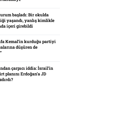
turum başladı: Bir okulda
iği yaşandı, yanlış kimlikle
da içeri girebildi
fa Kemal’in kurduğu partiyi
alarına düşüren de
”
ından çarpıcı iddia: İsrail’in
ürt planını Erdoğan’a JD
zdırdı?