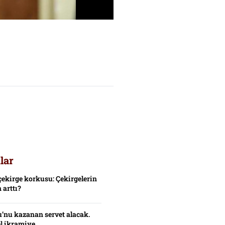
lar
çekirge korkusu: Çekirgelerin
 arttı?
’nu kazanan servet alacak.
el ikramiye