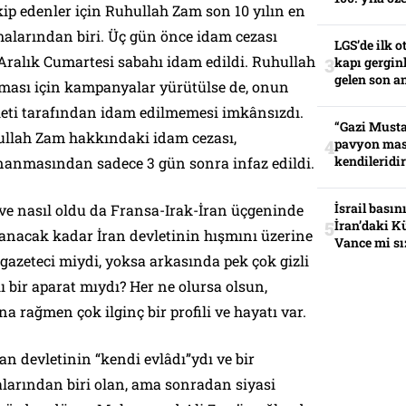
akip edenler için Ruhullah Zam son 10 yılın en
malarından biri. Üç gün önce idam cezası
LGS’de ilk o
ralık Cumartesi sabahı idam edildi. Ruhullah
kapı gerginl
gelen son an
ması için kampanyalar yürütülse de, onun
vleti tarafından idam edilmemesi imkânsızdı.
“Gazi Musta
ullah Zam hakkındaki idam cezası,
pavyon mas
kendileridir
nanmasından sadece 3 gün sonra infaz edildi.
İsrail basın
ve nasıl oldu da Fransa-Irak-İran üçgeninde
İran’daki K
lanacak kadar İran devletinin hışmını üzerine
Vance mi sı
 gazeteci miydi, yoksa arkasında pek çok gizli
ı bir aparat mıydı? Her ne olursa olsun,
a rağmen çok ilginç bir profili ve hayatı var.
an devletinin “kendi evlâdı”ydı ve bir
larından biri olan, ama sonradan siyasi