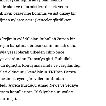
inde olan ve reformistlere destek veren
k Evin cezaevine konmuş ve üst düzey bir
ğmen aylarca ağır işkenceler gördükten
“rejimin evlâdı” olan Ruhullah Zam’in bir
 rejim karşıtına dönüşmesinin milâdı oldu.
uyla yasal olarak ülkeden çıkıp önce
ye ve ardından Fransa’ya gitti. Ruhullah
da ilginçtir. Konuşmalarında ve yargılandığı
kileri olduğunu, kendisinin TRT’nin Farsça
esini isteyen görevliler tarafından
öyledi. Ayrıca kurduğu Amad News ve Sedaye
gram kanallarının Türkiye’de sunucuları
lirtmişti.