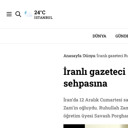
24°C
İSTANBUL
DÜNYA
GÜND
Anasayfa
/
Dünya
/
İranlı gazeteci
İranlı gazetec
sehpasına
İran’da 12 Aralık Cumartesi 
Zam’in oğluydu. Ruhullah Zam
öğretim üyesi Savash Porgham