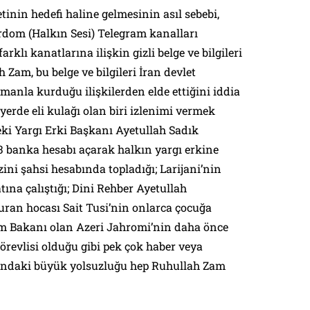
tinin hedefi haline gelmesinin asıl sebebi,
om (Halkın Sesi) Telegram kanalları
rklı kanatlarına ilişkin gizli belge ve bilgileri
Zam, bu belge ve bilgileri İran devlet
amanla kurduğu ilişkilerden elde ettiğini iddia
yerde eli kulağı olan biri izlenimi vermek
eki Yargı Erki Başkanı Ayetullah Sadık
3 banka hesabı açarak halkın yargı erkine
zini şahsi hesabında topladığı; Larijani’nin
atına çalıştığı; Dini Rehber Ayetullah
ran hocası Sait Tusi’nin onlarca çocuğa
işim Bakanı olan Azeri Jahromi’nin daha önce
görevlisi olduğu gibi pek çok haber veya
y’ındaki büyük yolsuzluğu hep Ruhullah Zam