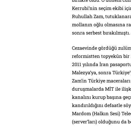
Kerrubi’nin seçim ekibi iç
Ruhullah Zam, tutuklanara
mollanın oğlu olmasına ra
sonra serbest bırakılmıştı.
Cezaevinde gördüğü zulüm 
reformistten topyekûn bir
2011 yılında İran pasaport
Malezya’ya, sonra Türkiye’
Zam’in Türkiye maceraları 
duruşmalarda MİT ile iliş
kanalını kurup başına geçm
kandırıldığını defaatle s
Mardom (Halkın Sesi) Tele
(server’ları) olduğunu da be