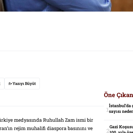
t
Yazıyı Büyüt
Öne Çıkan
İstanbul’da 
sayısı neden
Türkiye medyasında Ruhullah Zam ismi bir
Gazi Koşusu
an’ın rejim muhalifi diaspora basınını ve
100. yıla öz