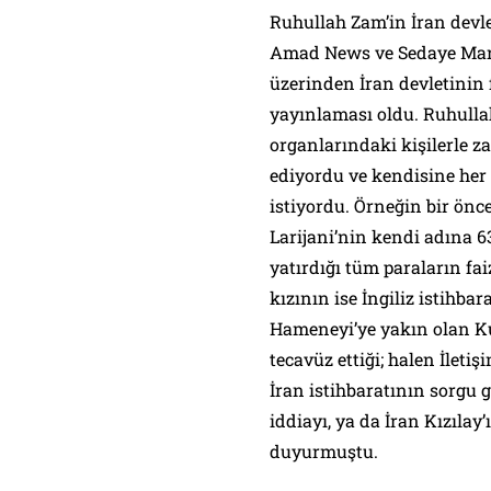
Ruhullah Zam’in İran devle
Amad News ve Sedaye Mard
üzerinden İran devletinin fa
yayınlaması oldu. Ruhullah 
organlarındaki kişilerle z
ediyordu ve kendisine her 
istiyordu. Örneğin bir önc
Larijani’nin kendi adına 6
yatırdığı tüm paraların fai
kızının ise İngiliz istihbar
Hameneyi’ye yakın olan Ku
tecavüz ettiği; halen İlet
İran istihbaratının sorgu 
iddiayı, ya da İran Kızıla
duyurmuştu.