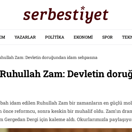
EM
YAZARLAR
POLITIKA
EKONOMI
SPOR
TEK
 Ruhullah Zam: Devletin doruğundan idam sehpasına
i Ruhullah Zam: Devletin dor
sabah idam edilen Ruhullah Zam bir zamanların en güçlü m
 önce reformcu, sonra keskin bir muhalif oldu. Zam’ın dra
 Gergedan Dergi için kaleme aldı. Okurlarımızla paylaşıyo