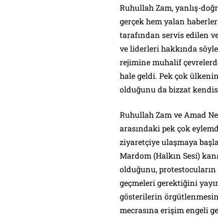
Ruhullah Zam, yanlış-doğru
gerçek hem yalan haberler 
tarafından servis edilen v
ve liderleri hakkında söyle
rejimine muhalif çevrelerde
hale geldi. Pek çok ülkenin
olduğunu da bizzat kendisi
Ruhullah Zam ve Amad New
arasındaki pek çok eylemd
ziyaretçiye ulaşmaya baş
Mardom (Halkın Sesi) kana
olduğunu, protestocuların 
geçmeleri gerektiğini yayı
gösterilerin örgütlenmesi
mecrasına erişim engeli ge