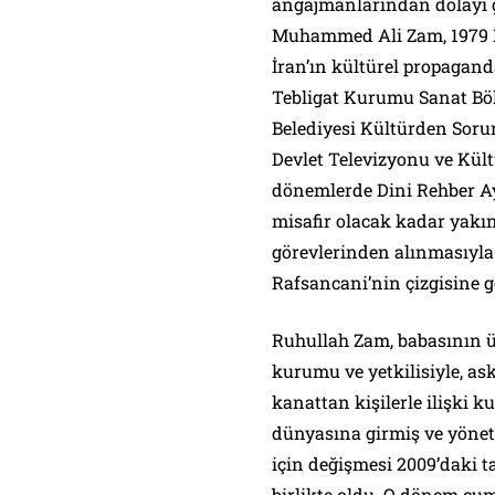
angajmanlarından dolayı
Muhammed Ali Zam, 1979 İ
İran’ın kültürel propagand
Tebligat Kurumu Sanat Bö
Belediyesi Kültürden Soru
Devlet Televizyonu ve Kül
dönemlerde Dini Rehber Ay
misafir olacak kadar yak
görevlerinden alınmasıyla
Rafsancani’nin çizgisine g
Ruhullah Zam, babasının ü
kurumu ve yetkilisiyle, ask
kanattan kişilerle ilişki 
dünyasına girmiş ve yönet
için değişmesi 2009’daki t
birlikte oldu. O dönem c