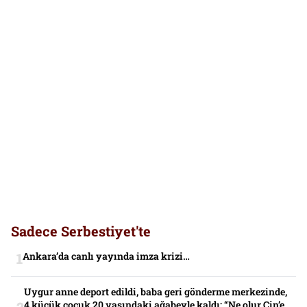
Sadece Serbestiyet'te
Ankara’da canlı yayında imza krizi…
Uygur anne deport edildi, baba geri gönderme merkezinde,
4 küçük çocuk 20 yaşındaki ağabeyle kaldı: “Ne olur Çin’e