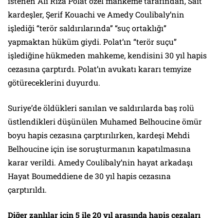
istenen Ali Rıza Polat özel mahkeme tarafından, Sait
kardeşler, Şerif Kouachi ve Amedy Coulibaly’nin
işlediği “terör saldırılarında” “suç ortaklığı”
yapmaktan hüküm giydi. Polat’ın “terör suçu”
işlediğine hükmeden mahkeme, kendisini 30 yıl hapis
cezasına çarptırdı. Polat’ın avukatı kararı temyize
götüreceklerini duyurdu.
Suriye’de öldükleri sanılan ve saldırılarda baş rolü
üstlendikleri düşünülen Muhamed Belhoucine ömür
boyu hapis cezasına çarptırılırken, kardeşi Mehdi
Belhoucine için ise soruşturmanın kapatılmasına
karar verildi. Amedy Coulibaly’nin hayat arkadaşı
Hayat Boumeddiene de 30 yıl hapis cezasına
çarptırıldı.
Diğer zanlılar için 5 ile 20 yıl arasında hapis cezaları