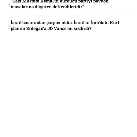
“Gazi Mustafa Kemal’in kurduğu partiyi pavyon
masalarına düşüren de kendileridir”
İsrail basınından çarpıcı iddia: İsrail’in İran’daki Kürt
planını Erdoğan’a JD Vance mi sızdırdı?