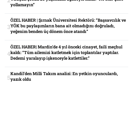
yollamayın”
ÖZEL HABER | Şırnak Üniversitesi Rektörü: “Başsavcılık ve
YÖK bu paylaşımların bana ait olmadığını doğruladı,
yeğenim benden üç dönem önce atandı”
ÖZEL HABER| Mardin’de 4 yıl önceki cinayet, faili meçhul
kaldı: “Tüm ailemizi katletmek için toplantılar yaptılar.
Dedemi yaralayıp işkenceyle katlettiler.”
Kandil’den Milli Takım analizi: En yetkin oyunculardı,
yazık oldu