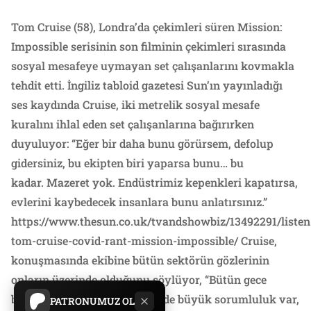
Tom Cruise (58), Londra’da çekimleri süren Mission:
Impossible serisinin son filminin çekimleri sırasında
sosyal mesafeye uymayan set çalışanlarını kovmakla
tehdit etti. İngiliz tabloid gazetesi Sun’ın yayınladığı
ses kaydında Cruise, iki metrelik sosyal mesafe
kuralını ihlal eden set çalışanlarına bağırırken
duyuluyor: “Eğer bir daha bunu görürsem, defolup
gidersiniz, bu ekipten biri yaparsa bunu… bu
kadar. Mazeret yok. Endüstrimiz kepenkleri kapatırsa,
evlerini kaybedecek insanlara bunu anlatırsınız.”
https://www.thesun.co.uk/tvandshowbiz/13492291/listen
tom-cruise-covid-rant-mission-impossible/ Cruise,
konuşmasında ekibine bütün sektörün gözlerinin
onların üzerinde olduğunu söylüyor, “Bütün gece
bununla uyuyorum. Üzerinizde büyük sorumluluk var,
PATRONUMUZ OL