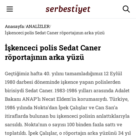
Anasayfa
/
ANALİZLER
/
İşkenceci polis Sedat Caner röportajının arka yüzü
İşkenceci polis Sedat Caner
röportajının arka yüzü
Geçtiğimiz hafta 40. yılını tamamladığımız 12 Eylül
1980 darbesi döneminde işkence yapan polislerden
birisiydi Sedat Caner. 1983-1986 yılları arasında Adalet
Bakanı ANAP’lı Necat Eldem’in korumasıydı. Türkiye,
1986 yılında Nokta’dan İpek Çalışlar ve Can San’a
itiraflarda bulunan bu işkenceci polisin anlattıklarıyla
sarsıldı. Nokta’nın o sayısı 100 binden fazla sattı ve
toplatıldı. İpek Çalışlar, o röportajın arka yüzünü 34 yıl