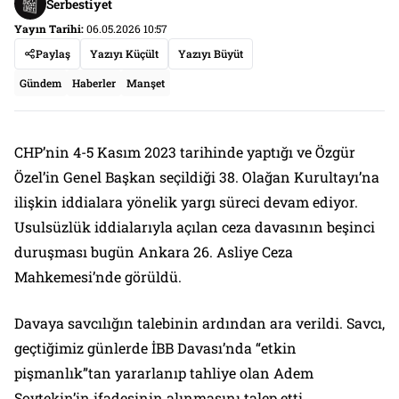
Serbestiyet
Yayın Tarihi:
06.05.2026 10:57
Paylaş
Yazıyı Küçült
Yazıyı Büyüt
Gündem
Haberler
Manşet
CHP’nin 4-5 Kasım 2023 tarihinde yaptığı ve Özgür
Özel’in Genel Başkan seçildiği 38. Olağan Kurultayı’na
ilişkin iddialara yönelik yargı süreci devam ediyor.
Usulsüzlük iddialarıyla açılan ceza davasının beşinci
duruşması bugün Ankara 26. Asliye Ceza
Mahkemesi’nde görüldü.
Davaya savcılığın talebinin ardından ara verildi. Savcı,
geçtiğimiz günlerde İBB Davası’nda “etkin
pişmanlık”tan yararlanıp tahliye olan Adem
Soytekin’in ifadesinin alınmasını talep etti.