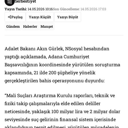
Serbestiyet
Yayın Tarihi:
14.05.2026 10:16
Son Güncelleme:
14.05.2026 17:03
Paylaş
Yazıyı Küçült
Yazıyı Büyüt
Gündem
Haberler
Manşet
Adalet Bakanı Akın Gürlek, NSosyal hesabından
yaptığı açıklamada, Adana Cumhuriyet
Başsavcılığının koordinesinde yürütülen soruşturma
kapsamında, 21 ilde 200 şüpheliye yönelik
gerçekleştirilen bahis operasyonunu duyurdu:
“Mali Suçları Araştırma Kurulu raporları, teknik ve
fiziki takip çalışmalarıyla elde edilen deliller
neticesinde, yaklaşık 100 milyar lira ve 2 milyar dolar
seviyesinde suç gelirinin finansal sistem içerisinde
aklandığının tespit edilmesi, yürütülen mücadelenin