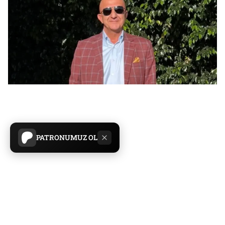
PATRONUMUZ OL
Serbestiyet
Yayın Tarihi:
06.05.2026 10:35
Son Güncelleme:
06.05.2026 10:35
Paylaş
Yazıyı Küçült
Yazıyı Büyüt
Gündem
Haberler
Manşet