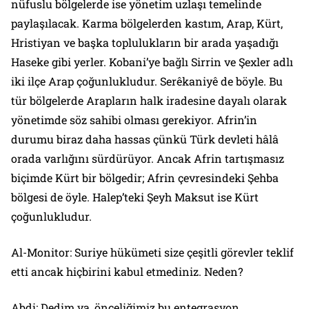
nüfuslu bölgelerde ise yönetim uzlaşı temelinde
paylaşılacak. Karma bölgelerden kastım, Arap, Kürt,
Hristiyan ve başka toplulukların bir arada yaşadığı
Haseke gibi yerler. Kobani’ye bağlı Sirrin ve Şexler adlı
iki ilçe Arap çoğunlukludur. Serêkaniyê de böyle. Bu
tür bölgelerde Arapların halk iradesine dayalı olarak
yönetimde söz sahibi olması gerekiyor. Afrin’in
durumu biraz daha hassas çünkü Türk devleti hâlâ
orada varlığını sürdürüyor. Ancak Afrin tartışmasız
biçimde Kürt bir bölgedir; Afrin çevresindeki Şehba
bölgesi de öyle. Halep’teki Şeyh Maksut ise Kürt
çoğunlukludur.
Al-Monitor: Suriye hükümeti size çeşitli görevler teklif
etti ancak hiçbirini kabul etmediniz. Neden?
Abdi: Dedim ya, önceliğimiz bu entegrasyon