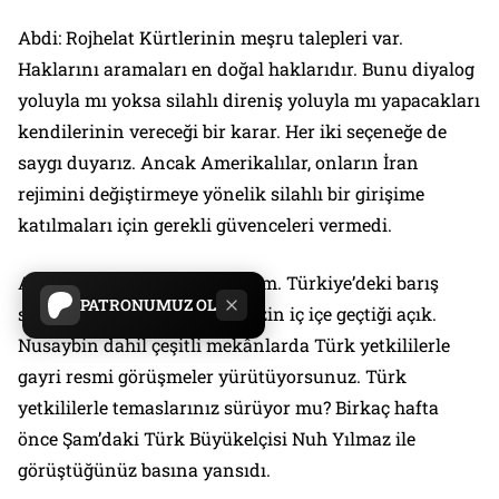
Abdi: Rojhelat Kürtlerinin meşru talepleri var.
Haklarını aramaları en doğal haklarıdır. Bunu diyalog
yoluyla mı yoksa silahlı direniş yoluyla mı yapacakları
kendilerinin vereceği bir karar. Her iki seçeneğe de
saygı duyarız. Ancak Amerikalılar, onların İran
rejimini değiştirmeye yönelik silahlı bir girişime
katılmaları için gerekli güvenceleri vermedi.
Al-Monitor: Türkiye’ye geçelim. Türkiye’deki barış
PATRONUMUZ OL
süreci ile Şam görüşmelerinizin iç içe geçtiği açık.
Nusaybin dahil çeşitli mekânlarda Türk yetkililerle
gayri resmi görüşmeler yürütüyorsunuz. Türk
yetkililerle temaslarınız sürüyor mu? Birkaç hafta
önce Şam’daki Türk Büyükelçisi Nuh Yılmaz ile
görüştüğünüz basına yansıdı.