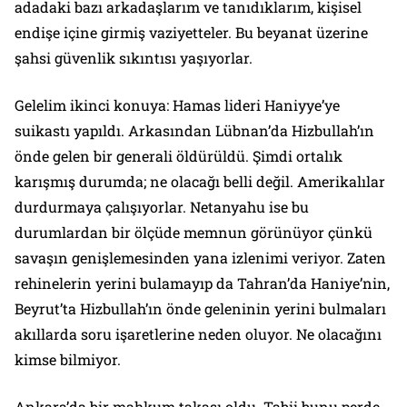
adadaki bazı arkadaşlarım ve tanıdıklarım, kişisel
endişe içine girmiş vaziyetteler. Bu beyanat üzerine
şahsi güvenlik sıkıntısı yaşıyorlar.
Gelelim ikinci konuya: Hamas lideri Haniyye’ye
suikastı yapıldı. Arkasından Lübnan’da Hizbullah’ın
önde gelen bir generali öldürüldü. Şimdi ortalık
karışmış durumda; ne olacağı belli değil. Amerikalılar
durdurmaya çalışıyorlar. Netanyahu ise bu
durumlardan bir ölçüde memnun görünüyor çünkü
savaşın genişlemesinden yana izlenimi veriyor. Zaten
rehinelerin yerini bulamayıp da Tahran’da Haniye’nin,
Beyrut’ta Hizbullah’ın önde geleninin yerini bulmaları
akıllarda soru işaretlerine neden oluyor. Ne olacağını
kimse bilmiyor.
Ankara’da bir mahkum takası oldu. Tabii bunu perde