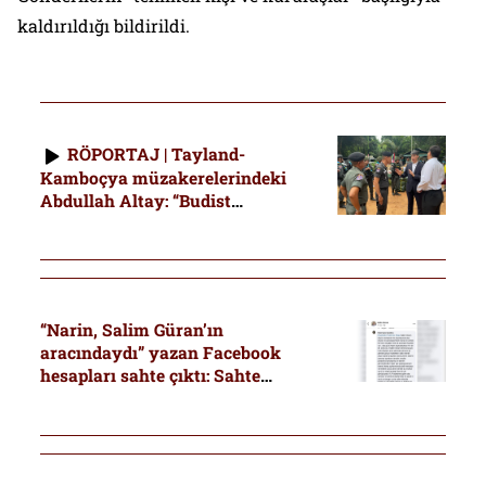
kaldırıldığı bildirildi.
RÖPORTAJ | Tayland-
Kamboçya müzakerelerindeki
Abdullah Altay: “Budist
tapınağının anahtarı Müslüman
ailede olsun”
“Narin, Salim Güran’ın
aracındaydı” yazan Facebook
hesapları sahte çıktı: Sahte
hesaplar ile Nevzat Bahtiyar’ın
ifadeleri birbirine paraleldi