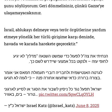
şunu söylüyorum: Geri dönmelisiniz, çünkü Gazze’ye
ulaşamayacaksınız.
İsrail, ablukayı delmeye veya terör örgütlerine yardım
etmeye yönelik her türlü girişime karşı denizde,
havada ve karada harekete geçecektir.”
הנחיתי את צה"ל לפעול כדי שמשט השנאה "מדלין" לא יגיע
לחופי עזה – ולנקוט בכל אמצעי שיידרש לשם כך.
לגרטה האנטישמית ולחבריה דוברי תעמולת חמאס אני אומר
בצורה ברורה: כדאי שתעשו אחורה פנה – כי לעזה לא תגיעו.
ישראל תפעל נגד כל ניסיון לשבור את הסגר או לסייע לארגוני
טרור – בים, באוויר…
pic.twitter.com/5gwCLqOYLH
— ישראל כ”ץ Israel Katz (@Israel_katz)
June 8, 2025