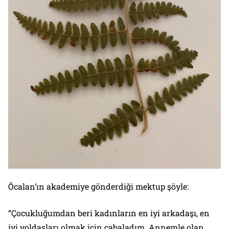
Öcalan’ın akademiye gönderdiği mektup şöyle:
“Çocukluğumdan beri kadınların en iyi arkadaşı, en
iyi yoldaşları olmak için çabaladım. Annemle olan