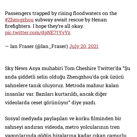
Passengers trapped by rising floodwaters on the
#Zhengzhou
subway await rescue by Henan
firefighters. I hope they’re all okay.
pic.twitter.com/dpNE7tYvYz
— Ian Fraser (@Ian_Fraser)
July 20, 2021
Sky News Asya muhabiri Tom Cheshire Twitter’da “Şu
anda şiddetli selin olduğu Zhengzhou’da çok üzücü
sahnelere tanık oluyoruz. Metroda mahsur kalan
insanlar var. Bazıları kurtarıldı, ancak diğer
videolarda ceset görünüyor” diye yazdı.
Sosyal medyada paylaşılan ve korku filminden bir
sahneyi andıran videoda, metro yolcularının tren
vagonlarında göğüs hizalarına kadar çıkan çamurlu