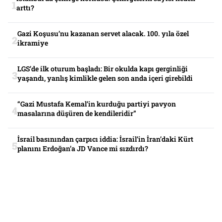
arttı?
Gazi Koşusu’nu kazanan servet alacak. 100. yıla özel
ikramiye
LGS’de ilk oturum başladı: Bir okulda kapı gerginliği
yaşandı, yanlış kimlikle gelen son anda içeri girebildi
“Gazi Mustafa Kemal’in kurduğu partiyi pavyon
masalarına düşüren de kendileridir”
İsrail basınından çarpıcı iddia: İsrail’in İran’daki Kürt
planını Erdoğan’a JD Vance mi sızdırdı?