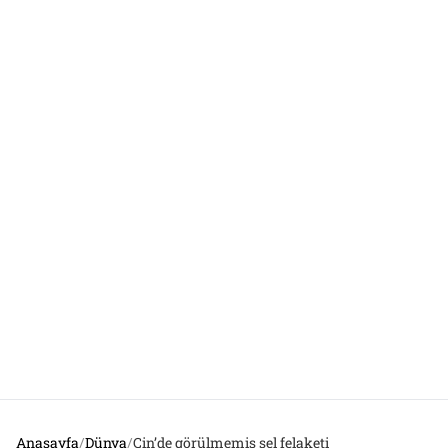
Anasayfa
/
Dünya
/
Çin’de görülmemiş sel felaketi