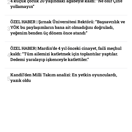
4 küçük çocuk 20 yaşındaki ağabeyle kaldı: “Ne olur Çin’e
yollamayın”
ÖZEL HABER | Şırnak Üniversitesi Rektörü: “Başsavcılık ve
YÖK bu paylaşımların bana ait olmadığını doğruladı,
yeğenim benden üç dönem önce atandı”
ÖZEL HABER| Mardin’de 4 yıl önceki cinayet, faili meçhul
kaldı: “Tüm ailemizi katletmek için toplantılar yaptılar.
Dedemi yaralayıp işkenceyle katlettiler.”
Kandil’den Milli Takım analizi: En yetkin oyunculardı,
yazık oldu