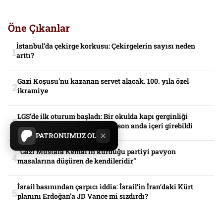
Öne Çıkanlar
İstanbul’da çekirge korkusu: Çekirgelerin sayısı neden
arttı?
Gazi Koşusu’nu kazanan servet alacak. 100. yıla özel
ikramiye
LGS’de ilk oturum başladı: Bir okulda kapı gerginliği
yaşandı, yanlış kimlikle gelen son anda içeri girebildi
PATRONUMUZ OL
“Gazi Mustafa Kemal’in kurduğu partiyi pavyon
masalarına düşüren de kendileridir”
İsrail basınından çarpıcı iddia: İsrail’in İran’daki Kürt
planını Erdoğan’a JD Vance mi sızdırdı?