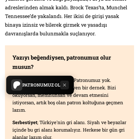
adreslerinden almak kaldı. Brock Texas’ta, Munchel
Tennessee’de yakalandı. Her ikisi de girişi yasak
binaya izinsiz ve bilerek girmek ve yasadışı
davranışlarda bulunmakla suçlanıyor.
Yazıyı beğendiysen, patronumuz olur
musun?
Evet, çok ciddi bir teklif bu. Patronumuz yok.
PATRONUMUZ OL
Sahibimiz kar amacı gütmeyen bir dernek. Bizi
okuyorsan, memnunsan ve devam etmesini
istiyorsan, artık boş olan patron koltuğuna geçmen
lazım.
Serbestiyet
; Türkiye'nin gri alanı. Siyah ve beyazlar
içinde bu gri alanı korumalıyız. Herkese bir gün gri
alanlar lazım olur.