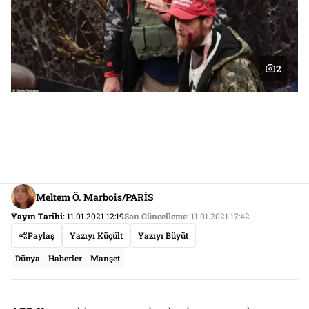
2
Meltem Ö. Marbois/PARİS
Yayın Tarihi:
11.01.2021 12:19
Son Güncelleme:
11.01.2021 17:42
Paylaş
Yazıyı Küçült
Yazıyı Büyüt
Dünya
Haberler
Manşet