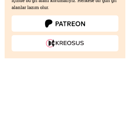
içinde bu gri alanı korumalıyız. Herkese bir gün gri
alanlar lazım olur.