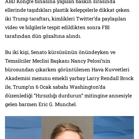
ABD Kongre binasına yapılan baskın sırasında
ellerinde taşıdıkları plastik kelepçelerle dikkat çeken
iki Trump taraftarı, kimlikleri Twitter’da paylaşılan
video ve bilgilerle tespit edildikten sonra FBI
tarafından dün gözaltına alındı.
Bu iki kişi, Senato kürsüsünün önündeyken ve
Temsilciler Meclisi Başkanı Nancy Pelosi’nin
bürosundan çıkarken görüntülenen Hava Kuvvetleri
Akademisi mezunu emekli yarbay Larry Rendall Brock
ile, Trump’ın 6 Ocak sabahı Washington’da
düzenlediği “Hırsızlığı durdurun” mitingine annesiyle
gelen barmen Eric G. Munchel.