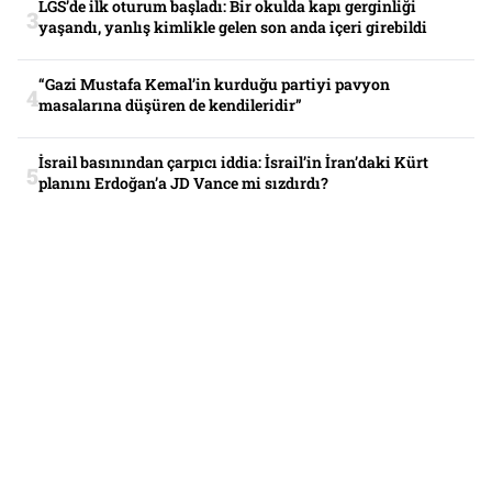
LGS’de ilk oturum başladı: Bir okulda kapı gerginliği
yaşandı, yanlış kimlikle gelen son anda içeri girebildi
“Gazi Mustafa Kemal’in kurduğu partiyi pavyon
masalarına düşüren de kendileridir”
İsrail basınından çarpıcı iddia: İsrail’in İran’daki Kürt
planını Erdoğan’a JD Vance mi sızdırdı?