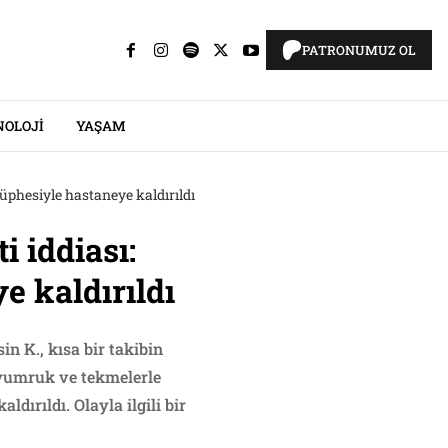
PATRONUMUZ OL
NOLOJI
YAŞAM
phesiyle hastaneye kaldırıldı
 iddiası:
 kaldırıldı
n K., kısa bir takibin
 yumruk ve tekmelerle
ırıldı. Olayla ilgili bir