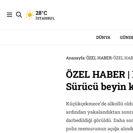
28°C
İSTANBUL
DÜNYA
GÜND
Anasayfa
/
ÖZEL HABER
/
ÖZEL HABE
ÖZEL HABER | K
Sürücü beyin k
Küçükçekmece’de alkollü olduğ
ardından yakalandıktan sonra
darbedildiği görüldü. Daha son
polis memurunun açığa alındığ