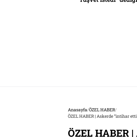
avukat: Saraçhane
eylemcisi, feminist
Anasayfa
/
ÖZEL HABER
/
ÖZEL HABER | Askerde “intihar etti
ÖZEL HABER | A