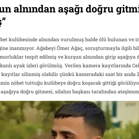
un alnından aşağı doğru gitmi
ş”
t kulübesinde alnından vurulmuş halde ölü bulunan ve intih
tiğine inanmıyor. Ağabeyi Ömer Ağaç, soruşturmayla ilgili bilg
 morluklar tespit edilmiş ve kurşun alnından girip aşağıya 
anlı ayak izleri görülmüş. Verilen kamera kayıtlarında Cel
kayıtlar silinmiş olabilir çünkü kameradaki saat bir anda 2
min nöbet tuttuğu kulübeye doğru koşarak gittiği görülüyor.
aşağıya doğru gitmesi, silahın başkası tarafından ateşlenmiş