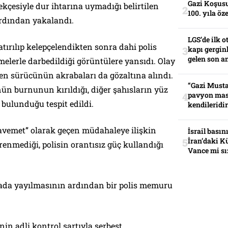
Gazi Koşusu
ekçesiyle dur ihtarına uymadığı belirtilen
100. yıla öz
 ardından yakalandı.
LGS’de ilk o
atırılıp kelepçelendikten sonra dahi polis
kapı gerginl
gelen son an
elerle darbedildiği görüntülere yansıdı. Olay
elen sürücünün akrabaları da gözaltına alındı.
“Gazi Musta
ün burnunun kırıldığı, diğer şahısların yüz
pavyon mas
bulunduğu tespit edildi.
kendileridir
vemet” olarak geçen müdahaleye ilişkin
İsrail basın
İran’daki K
renmediği, polisin orantısız güç kullandığı
Vance mi sı
ada yayılmasının ardından bir polis memuru
nin adli kontrol şartıyla serbest