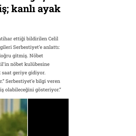
ş; kanlı ayak
ar ettiği bildirilen Celil
ileri Serbestiyet’e anlattı:
doğru gitmiş. Nöbet
il’in nöbet kulübesine
 saat geriye gidiyor.
” Serbestiyet’e bilgi veren
 olabileceğini gösteriyor.”