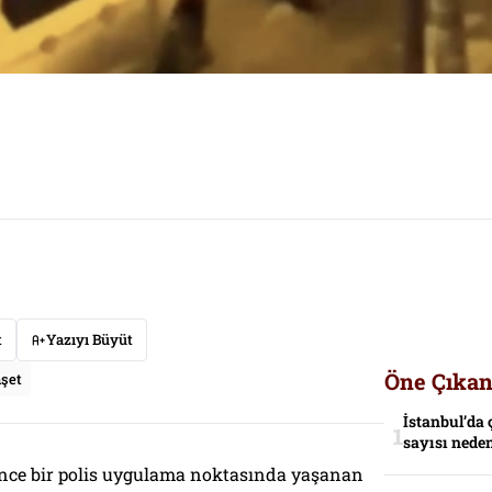
t
Yazıyı Büyüt
Öne Çıkan
şet
İstanbul’da 
sayısı neden
nce bir polis uygulama noktasında yaşanan