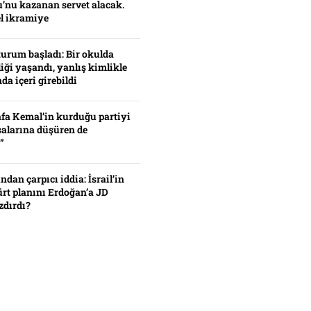
’nu kazanan servet alacak.
el ikramiye
turum başladı: Bir okulda
iği yaşandı, yanlış kimlikle
da içeri girebildi
fa Kemal’in kurduğu partiyi
alarına düşüren de
”
ından çarpıcı iddia: İsrail’in
ürt planını Erdoğan’a JD
zdırdı?