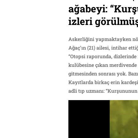
ağabeyi: “Kurş
izleri görülmü
Askerliğini yapmaktayken nöbe
Ağaç’ın (21) ailesi, intihar et
“Otopsi raporunda, dizlerinde
kulübesine çıkan merdivende k
gitmesinden sonrası yok. Bazı 
Kayıtlarda birkaç erin kardeşi
adli tıp uzmanı: “Kurşununun 