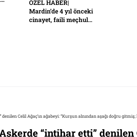
ÖZEL HABER|
Mardin’de 4 yıl önceki
cinayet, faili meçhul
kaldı: “Tüm ailemizi
katletmek için
toplantılar yaptılar.
Dedemi yaralayıp
işkenceyle katlettiler.”
” denilen Celil Ağaç’ın ağabeyi: “Kurşun alnından aşağı doğru gitmiş;
skerde “intihar etti” denilen 