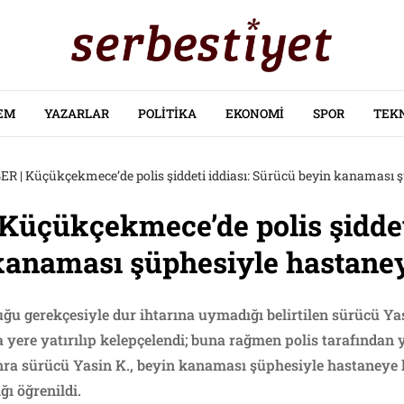
EM
YAZARLAR
POLITIKA
EKONOMI
SPOR
TEK
R | Küçükçekmece’de polis şiddeti iddiası: Sürücü beyin kanaması şü
üçükçekmece’de polis şiddeti
anaması şüphesiyle hastaneye
u gerekçesiyle dur ihtarına uymadığı belirtilen sürücü Yasi
 yere yatırılıp kelepçelendi; buna rağmen polis tarafından
ra sürücü Yasin K., beyin kanaması şüphesiyle hastaneye kald
ı öğrenildi.