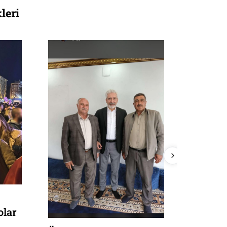
leri
Halfeti
eski AK
başkanı
tutukla
liderin
seçim 
kelepçe
olar
utansın
i