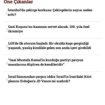
Öne Çıkanlar
İstanbul’da çekirge korkusu: Çekirgelerin sayısı neden
arttı?
Gazi Koşusu’nu kazanan servet alacak. 100. yıla özel
ikramiye
LGS’de ilk oturum başladı: Bir okulda kapı gerginliği
yaşandı, yanlış kimlikle gelen son anda içeri girebildi
“Gazi Mustafa Kemal’in kurduğu partiyi pavyon
masalarına düşüren de kendileridir”
İsrail basınından çarpıcı iddia: İsrail’in İran’daki Kürt
planını Erdoğan’a JD Vance mi sızdırdı?