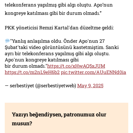
telekonferans yapılmış gibi algı oluştu. Apo’nun
kongreye katılması gibi bir durum olmadı.”
PKK yöneticisi Remzi Kartal'dan düzeltme geldi:
"Yanlış anlaşılma oldu. Önder Apo'nun 27
Şubat'taki video görüntüsünü kastetmiştim. Sanki
ayrı bir telekonferans yapılmış gibi algı oluştu.
Apo'nun kongreye katılması gibi
bir durum olmadı."
https://t.co/xHwAQ5xJUM
https://t.co/m2nL9eH6b2
pic.twitter.com/AUuENNd0ia
— serbestiyet (@serbestiyetweb)
May 9, 2025
Yazıyı beğendiysen, patronumuz olur
musun?