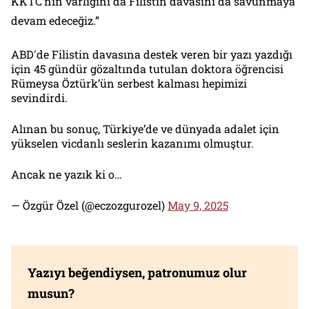
KKTC’nin varlığını da Filistin davasını da savunmaya
devam edeceğiz.”
ABD'de Filistin davasına destek veren bir yazı yazdığı
için 45 gündür gözaltında tutulan doktora öğrencisi
Rümeysa Öztürk’ün serbest kalması hepimizi
sevindirdi.
Alınan bu sonuç, Türkiye’de ve dünyada adalet için
yükselen vicdanlı seslerin kazanımı olmuştur.
Ancak ne yazık ki o…
— Özgür Özel (@eczozgurozel)
May 9, 2025
Yazıyı beğendiysen, patronumuz olur
musun?