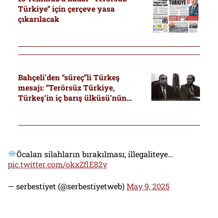
Türkiye” için çerçeve yasa
çıkarılacak
Bahçeli’den “süreç”li Türkeş
mesajı: “Terörsüz Türkiye,
Türkeş’in iç barış ülküsü’nün
gerçeğe dönüşmesidir”
Öcalan silahların bırakılması, illegaliteye…
pic.twitter.com/okxZflE82y
— serbestiyet (@serbestiyetweb)
May 9, 2025