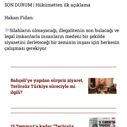
SON DURUM | Hükümetten ilk açıklama
Hakan Fidan:
Silahların olmayacağı, illegalitenin son bulacağı ve
legal imkanlarla insanların medeni bir şekilde
siyasetini ilerleteceği bir zeminin inşası için herkesin
çalışması gerekiyor
Bahçeli’ye yapılan sürpriz ziyaret,
Terörsüz Türkiye süreciyle mi
ilgili?
15 Temmuz’a kadar “Terörsüz