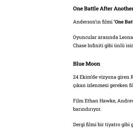
One Battle After Anothe
Anderson’ın filmi
‘One Bat
Oyuncular arasında Leonar
Chase Infiniti gibi ünlü isi
Blue Moon
24 Ekim’de vizyona giren R
çıkan izlenmesi gereken f
Film Ethan Hawke, Andrew 
barındırıyor.
Dergi filmi bir tiyatro gib