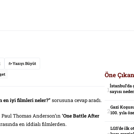
t
Yazıyı Büyüt
Öne Çıkan
şet
İstanbul’da 
sayısı neden
n en iyi filmleri neler?”
sorusuna cevap aradı.
Gazi Koşusu
100. yıla öz
 Paul Thomas Anderson’ın
‘One Battle After
 arasında en iddialı filmlerden.
LGS’de ilk o
kapı gerginl