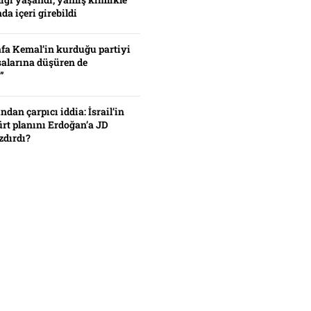
da içeri girebildi
fa Kemal’in kurduğu partiyi
alarına düşüren de
”
ından çarpıcı iddia: İsrail’in
ürt planını Erdoğan’a JD
zdırdı?