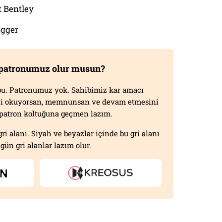
t Bentley
egger
 patronumuz olur musun?
f bu. Patronumuz yok. Sahibimiz kar amacı
izi okuyorsan, memnunsan ve devam etmesini
n patron koltuğuna geçmen lazım.
gri alanı. Siyah ve beyazlar içinde bu gri alanı
gün gri alanlar lazım olur.