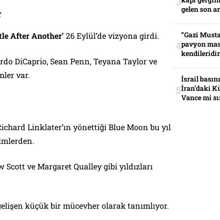
gelen son an
r
“Gazi Musta
tle After Another’
26 Eylül’de vizyona girdi.
pavyon mas
kendileridir
do DiCaprio, Sean Penn, Teyana Taylor ve
mler var.
İsrail basın
İran’daki K
Vance mi sı
ichard Linklater’ın yönettiği Blue Moon bu yıl
ilmlerden.
Scott ve Margaret Qualley gibi yıldızları
i gelişen küçük bir mücevher olarak tanımlıyor.