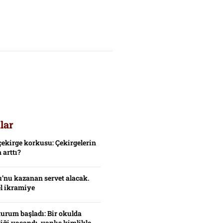
lar
çekirge korkusu: Çekirgelerin
 arttı?
’nu kazanan servet alacak.
el ikramiye
turum başladı: Bir okulda
iği yaşandı, yanlış kimlikle