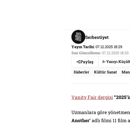
Serbestiyet
Yayın Tarihi:
07.12.2025 18:29
Son Güncelleme:
07.12.2025 18:29
Paylaş
Yazıyı Küçül
Haberler
Kültür Sanat
Man
Vanity Fair dergisi
“2025’i
Uzmanlara göre yönetmen
Another’
adlı filmi 11 film