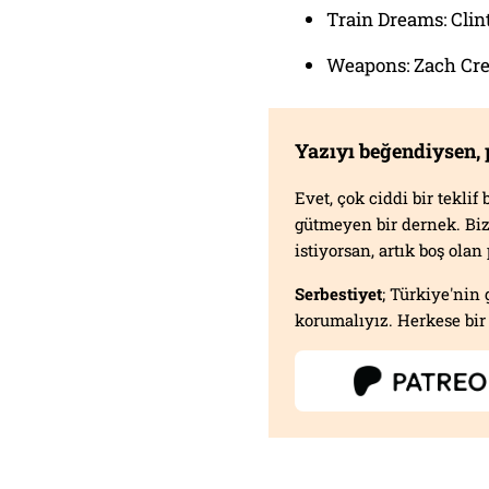
Train Dreams: Clin
Weapons: Zach Cr
Yazıyı beğendiysen,
Evet, çok ciddi bir tekli
gütmeyen bir dernek. B
istiyorsan, artık boş ola
Serbestiyet
; Türkiye'nin 
korumalıyız. Herkese bir 