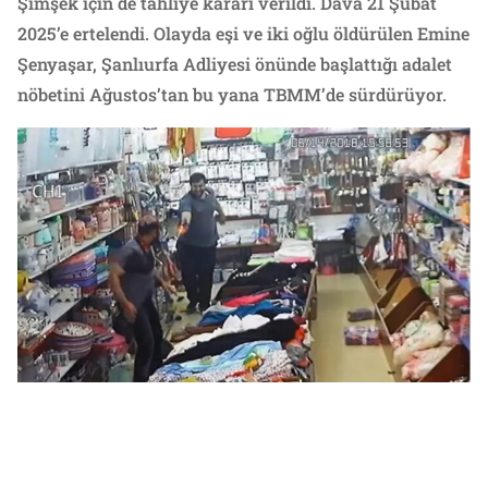
Şimşek için de tahliye kararı verildi. Dava 21 Şubat
2025’e ertelendi. Olayda eşi ve iki oğlu öldürülen Emine
Şenyaşar, Şanlıurfa Adliyesi önünde başlattığı adalet
nöbetini Ağustos’tan bu yana TBMM’de sürdürüyor.