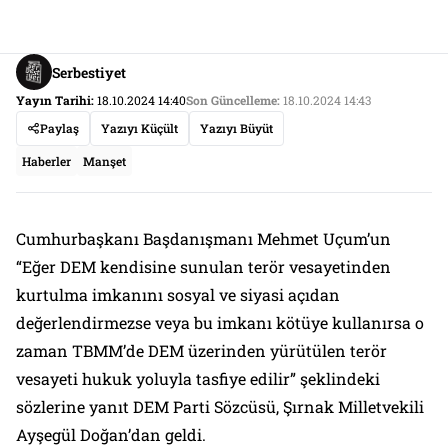
Serbestiyet
Yayın Tarihi:
18.10.2024 14:40
Son Güncelleme:
18.10.2024 14:43
Paylaş
Yazıyı Küçült
Yazıyı Büyüt
Haberler
Manşet
Cumhurbaşkanı Başdanışmanı Mehmet Uçum’un
“Eğer DEM kendisine sunulan terör vesayetinden
kurtulma imkanını sosyal ve siyasi açıdan
değerlendirmezse veya bu imkanı kötüye kullanırsa o
zaman TBMM’de DEM üzerinden yürütülen terör
vesayeti hukuk yoluyla tasfiye edilir” şeklindeki
sözlerine yanıt DEM Parti Sözcüsü, Şırnak Milletvekili
Ayşegül Doğan’dan geldi.