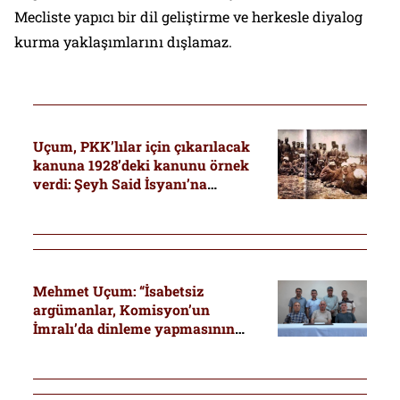
Mecliste yapıcı bir dil geliştirme ve herkesle diyalog
kurma yaklaşımlarını dışlamaz.
Uçum, PKK’lılar için çıkarılacak
kanuna 1928’deki kanunu örnek
verdi: Şeyh Said İsyanı’na
karışanların cezaları da
ertelenmiş
Mehmet Uçum: “İsabetsiz
argümanlar, Komisyon’un
İmralı’da dinleme yapmasının
önüne geçmemeli”