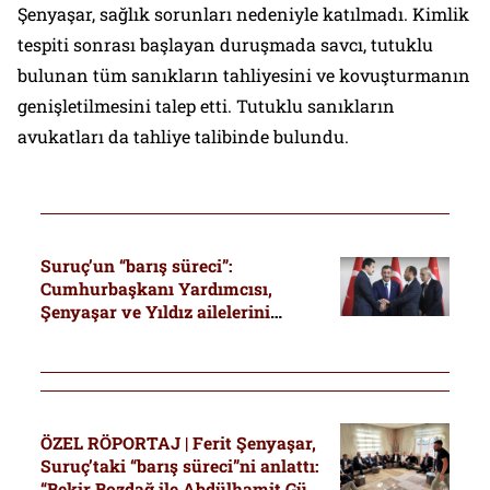
Şenyaşar, sağlık sorunları nedeniyle katılmadı. Kimlik
tespiti sonrası başlayan duruşmada savcı, tutuklu
bulunan tüm sanıkların tahliyesini ve kovuşturmanın
genişletilmesini talep etti. Tutuklu sanıkların
avukatları da tahliye talibinde bulundu.
Suruç’un “barış süreci”:
Cumhurbaşkanı Yardımcısı,
Şenyaşar ve Yıldız ailelerini
barıştırdı: “Allah affedenleri
sever”
ÖZEL RÖPORTAJ | Ferit Şenyaşar,
Suruç’taki “barış süreci”ni anlattı:
“Bekir Bozdağ ile Abdülhamit Gül,