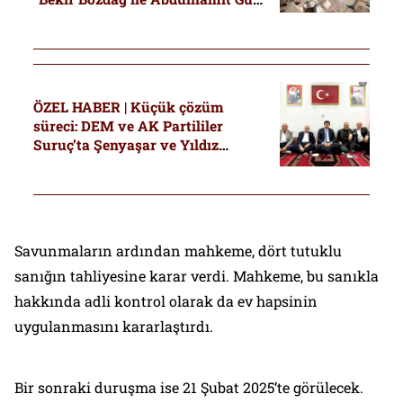
‘Cumhurbaşkanı’nın selamını
getirdik’ dedi”
ÖZEL HABER | Küçük çözüm
süreci: DEM ve AK Partililer
Suruç’ta Şenyaşar ve Yıldız
ailelerini barıştırmak için taziye
ziyareti yaptı
Savunmaların ardından mahkeme, dört tutuklu
sanığın tahliyesine karar verdi. Mahkeme, bu sanıkla
hakkında adli kontrol olarak da ev hapsinin
uygulanmasını kararlaştırdı.
Bir sonraki duruşma ise 21 Şubat 2025’te görülecek.