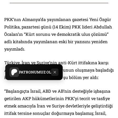
PKK’nın Almanya’da yayımlanan gazetesi Yeni Özgür
Politika, pazartesi günü (14 Ekim) PKK lideri Abdullah
Öcalan’ın “Kürt sorunu ve demokratik ulus çözümü”
adlı kitabında yayımlanan eski bir yazısını yeniden
yayımladı.
Türkiye, İran ve Suriye’nin anti-Kürt ittifakına karşı
ABD, AB, İsrail ve Kürtler bloğunun oluşmaya başladığı
PATRONUMUZ OL
ifadeleri dikkat çeken yazıda şu bölüm yer aldı:
“Başlangıçta İsrail, ABD ve AB’nin desteğiyle işbaşına
getirilen AKP hükümetlerinin PKK’yi tecrit ve tasfiye
etmek amacıyla İran ve Suriye devletleriyle geliştirdiği
ittifak tersine sonuçlar doğurmaya başlamış; İsrail,