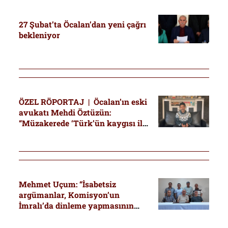
27 Şubat’ta Öcalan’dan yeni çağrı
bekleniyor
ÖZEL RÖPORTAJ | Öcalan’ın eski
avukatı Mehdi Öztüzün:
“Müzakerede ‘Türk’ün kaygısı ile
Kürt’ün onuru dengesi’ var”
Mehmet Uçum: “İsabetsiz
argümanlar, Komisyon’un
İmralı’da dinleme yapmasının
önüne geçmemeli”