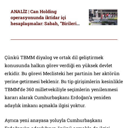
ANALİZ | Can Holding
operasyonunda iktidar içi
hesaplaşmalar: Sabah, “Birileri
Kenan Tekdağ’ı kurtarmaya”
çalışıyor” dedi, Uçum
danışmanlık iddiasına kızdı
Çünkü TBMM diyalog ve ortak dil geliştirmek
konusunda halkın görev verdiği en yüksek devlet
erkidir. Bu görevi Meclisteki her partinin her aktörün
yerine getirmesi beklenir. Bu tip girişimlerin kesinlikle
TBMM’de 360 milletvekiliyle seçimlerin yenilenmesi
kararı alarak Cumhurbaşkanı Erdoğan’a yeniden
adaylık imkanı açmakla ilgisi yoktur.
Ayrıca yeni anayasa yoluyla Cumhurbaşkanı