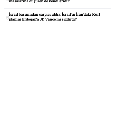
masalarına düşüren de kendileridir”
İsrail basınından çarpıcı iddia: İsrail’in İran’daki Kürt
planını Erdoğan’a JD Vance mi sızdırdı?