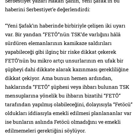
Serbestiyet yazarı Hakan Şahin, Yeni Şafak’ın bu
haberini Serbestiyet’e değerlendirdi:
“Yeni Şafak’ın haberinde birbiriyle çelişen iki uyarı
var. Bir yandan “FETÖ”nün TSK’de varlığını hâlâ
sürdüren elemanlarının kamikaze saldırıları
yapabileceği gibi ilginç bir riske dikkat çekerek
FETÖ’nün bu mikro artçı unsurlarının en ufak bir
şüpheyi dahi dikkate alarak kazınması gerekliliğine
dikkat çekiyor. Ama bunun hemen ardından,
haklarında “FETÖ” şüphesi veya ihbarı bulunan TSK
mensuplarına yönelik bu ihbarın bizatihi “FETÖ”
tarafından yapılmış olabileceğini, dolayısıyla “Fetöcü”
oldukları iddiasıyla emekli edilmesi planlananlar var
ise bunların aslında Fetöcü olmadığını ve emekli
edilmemeleri gerektiğini söylüyor.