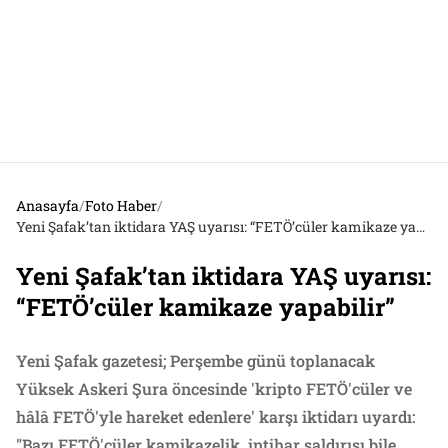
Anasayfa
/
Foto Haber
/
Yeni Şafak’tan iktidara YAŞ uyarısı: “FETÖ’cüler kamikaze yapabilir”
Yeni Şafak’tan iktidara YAŞ uyarısı:
“FETÖ’cüler kamikaze yapabilir”
Yeni Şafak gazetesi; Perşembe günü toplanacak
Yüksek Askeri Şura öncesinde 'kripto FETÖ'cüler ve
hâlâ FETÖ'yle hareket edenlere' karşı iktidarı uyardı:
"Bazı FETÖ'cüler kamikazelik, intihar saldırısı bile