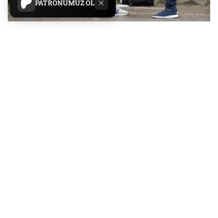
PATRONUMUZ OL
Serbestiyet
Yayın Tarihi:
31.07.2023 16:54
Son Güncelleme:
31.07.2023 18:39
Paylaş
Yazıyı Küçült
Yazıyı Büyüt
Foto Haber
Manşet
Yazıyı beğendiysen, patronumuz olur
musun?