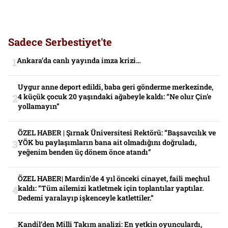
Sadece Serbestiyet'te
Ankara’da canlı yayında imza krizi…
Uygur anne deport edildi, baba geri gönderme merkezinde,
4 küçük çocuk 20 yaşındaki ağabeyle kaldı: “Ne olur Çin’e
yollamayın”
ÖZEL HABER | Şırnak Üniversitesi Rektörü: “Başsavcılık ve
YÖK bu paylaşımların bana ait olmadığını doğruladı,
yeğenim benden üç dönem önce atandı”
ÖZEL HABER| Mardin’de 4 yıl önceki cinayet, faili meçhul
kaldı: “Tüm ailemizi katletmek için toplantılar yaptılar.
Dedemi yaralayıp işkenceyle katlettiler.”
Kandil’den Milli Takım analizi: En yetkin oyunculardı,