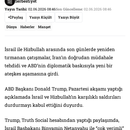
Serbestiyet
Yayın Tarihi:
02.06.2026 08:46
Son Güncelleme:
02.06.2026 08:46
Paylaş
Yazıyı Küçült
Yazıyı Büyüt
Dünya
Haberler
Manşet
İsrail ile Hizbullah arasında son günlerde yeniden
tırmanan çatışmalar, İran’ın doğrudan müdahale
tehdidi ve ABD’nin diplomatik baskısıyla yeni bir
ateşkes aşamasına girdi.
ABD Başkanı Donald Trump, Pazartesi akşamı yaptığı
açıklamada İsrail ve Hizbullah’ın karşılıklı saldırıları
durdurmayı kabul ettiğini duyurdu.
Trump, Truth Social hesabından yaptığı paylaşımda,
İsrail Başbakanı Binyamin Netanyahu ile “çok verimli”