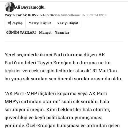
Ali Bayramoğlu
Yayın Tarihi:
16.05.2024 09:34
Son Güncelleme:
16.05.2024 09:35
Paylaş
Yazıyı Küçült
Yazıyı Büyüt
GÜNÜN YAZILARI
Manşet
Yazarlar
Yerel seçimlerle ikinci Parti duruma düşen AK
Parti’nin lideri Tayyip Erdoğan bu duruma ne tür
tepkiler verecek ne gibi tedbirler alacak” 31 Mart’tan
bu yana sık sorulan sen önemli sorular arasında oldu.
“AK Parti-MHP ilişkileri koparma veya AK Parti
MHP’yi sırtından atar mı” suali sık soruldu, hala
soruluyor örneğin. Kimi beklentiler hala otoriter,
güvenlikçi ve keyfi politikaların yumuşaması
yönünde. Özel-Erdoğan buluşması ve ardından gelen